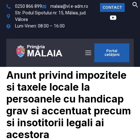
0250 866 899
malaia@vl.e-adm.ro
CONTACT
Str. Podul Sipotului nr. 15, Mălaia, jud.
Vâlcea
Luni-Vineri: 08:00 – 16:00
Portal
cetățeni
Anunt privind impozitele
si taxele locale la
persoanele cu handicap
grav si accentuat precum
si insotitorii legali ai
acestora