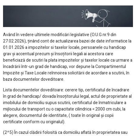
Având în vedere ultimele modificări legislative (O.U.G nr.9 din
27.02.2026), ținând cont de actualizarea bazei de date informatice la
01.01.2026 a impozitelor si taxelor locale, persoanele cu handicap
grav și accentual precum și însoțitorii legali ai acestora care
beneficiază de scutiri la plata impozitelor și taxelor locale ca urmare a
încadrării într-un grad de handicap, vor depune la Compartimentul
Impozite și Taxe Locale reînnoirea solicitării de acordare a scutirii, în
baza documentelor doveditoare.
Lista documentelor doveditoare: cerere tip, certificatul de încadrare
în grad de handicap/ dovada însoțitorului legal, actul de proprietate al
imobilului de domiciliu supus scutirii, certificatul de înmatriculare a
mijlocului de transport cu o capacitate cilindrica < 2000 cm cubi, la
alegere, documentul de identitate, ( toate în original și copii
certificate conform cu originalul).
(2^5) În cazul clădirii folosită ca domiciliu aflată în proprietatea sau