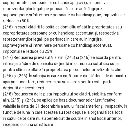
coproprietatea persoanelor cu handicap grav și, respectiv a
reprezentanților legali, pe perioada în care au în îngrijire,
supraveghere și întreținere persoane cu handicap grav, impozitul se
reduce cu 50%.
(2^6) În cazul clădirii folosită ca domiciliu aflată în proprietatea sau
coproprietatea persoanelor cu handicap accentuat și, respectiv a
reprezentanților legali, pe perioada în care au în îngrijire,
supraveghere și întreținere persoane cu handicap accentuat,
impozitul se reduce cu 25%.
(2^7) Reducerea prevăzută la alin. (2^5) și (2^6) se acordă pentru
întreaga clădire de domiciliu deținută în comun cu soțul sau soția,
pentru clădirile aflate în proprietatea persoanelor prevăzute la alin.
(2^5) și (2^6). În situația în care o cotă-parte din clădirea de domiciliu
aparține unor terți, reducerea nu se acordă pentru cota-parte
deținută de acești terți.
(2^8) Reducerea de la plata impozitului pe clădiri, stabilită conform
alin. (2^5) și (2^6), se aplică pe baza documentelor justificative
valabile la data de 31 decembrie a anului fiscal anterior și, respectiv, în
funcție de luna în care acestea au fost depuse la organul fiscal local
în cazul celor care nu au beneficiat de scutire în anul fiscal anterior,
începând cu luna următoare.