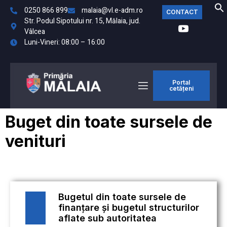
0250 866 899
malaia@vl.e-adm.ro
CONTACT
Str. Podul Sipotului nr. 15, Mălaia, jud.
Vâlcea
Luni-Vineri: 08:00 – 16:00
Portal
cetățeni
Buget din toate sursele de
venituri
Bugetul din toate sursele de
finanțare și bugetul structurilor
aflate sub autoritatea