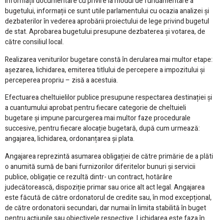
informații documentare cu privire la modul de fundamentare a
bugetului, informații ce sunt utile parlamentului cu ocazia analizei și
dezbaterilor în vederea aprobării proiectului de lege privind bugetul
de stat. Aprobarea bugetului presupune dezbaterea și votarea, de
către consiliul local.
Realizarea veniturilor bugetare constă în derularea mai multor etape:
așezarea, lichidarea, emiterea titlului de percepere a impozitului și
perceperea propriu – zisă a acestuia.
Efectuarea cheltuielilor publice presupune respectarea destinației și
a cuantumului aprobat pentru fiecare categorie de cheltuieli
bugetare și impune parcurgerea mai multor faze procedurale
succesive, pentru fiecare alocație bugetară, după cum urmează:
angajarea, lichidarea, ordonanțarea și plata.
Angajarea reprezintă asumarea obligației de către primărie de a plăti
o anumită sumă de bani furnizorilor diferitelor bunuri și servicii
publice, obligație ce rezultă dintr- un contract, hotărâre
judecătorească, dispoziție primar sau orice alt act legal. Angajarea
este făcută de către ordonatorul de credite sau, în mod excepțional,
de către ordonatorii secundari, dar numai în limita stabilită în buget
pentru acțiunile sau obiectivele respective. Lichidarea este faza în