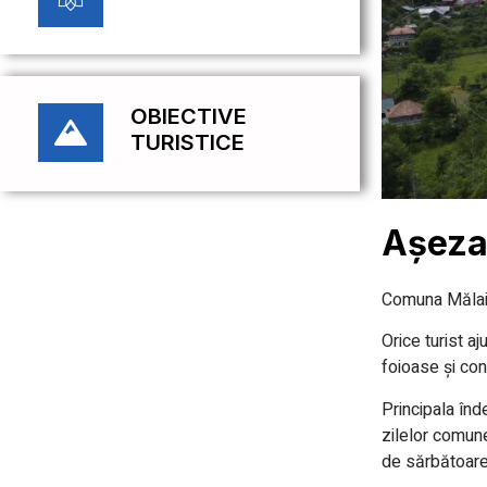
OBIECTIVE
TURISTICE
Așeza
Comuna Mălaia 
Orice turist 
foioase și con
Principala înd
zilelor comune
de sărbătoare 