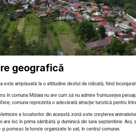
re geografică
este amplasată la o altitudine destul de ridicată, fiind înconjurată
ajuns în comuna Mălaia nu are cum să nu admire frumusețea peisaju
ifere, comuna reprezintă o adevărată atracție turistică pentru într
eletnicire a locuitorilor din această zonă este creșterea animalelor
i are loc în prima sâmbătă și duminică din luna septembrie. Aici, s
și pornesc la horele organizate în sat, în centrul comunei.