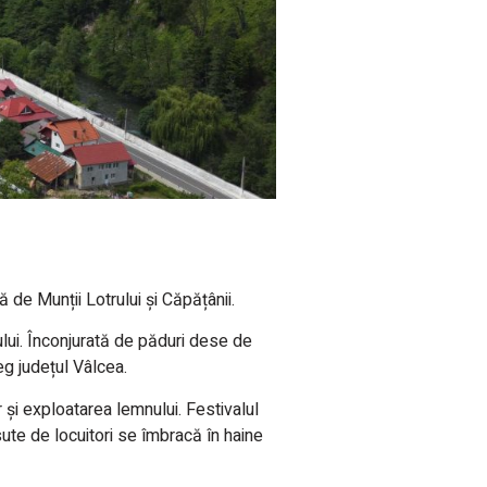
 de Munții Lotrului și Căpățânii.
lui. Înconjurată de păduri dese de
eg județul Vâlcea.
 și exploatarea lemnului. Festivalul
ute de locuitori se îmbracă în haine