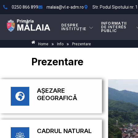
0250 866 899
malaia@vl.e-adm.ro
Str. Podul Sipotului nr. 1
INFORMAȚII
DESPRE
DE INTERES
INSTITUȚIE
PUBLIC
»
»
Home
Info
Prezentare
Prezentare
AȘEZARE
GEOGRAFICĂ
CADRUL NATURAL