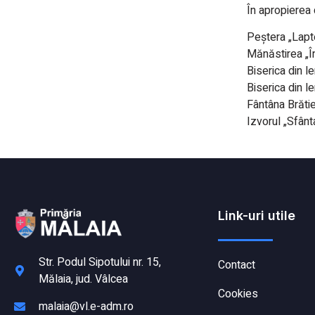
În apropierea 
Peştera „Lapt
Mănăstirea „În
Biserica din 
Biserica din l
Fântâna Brăti
Izvorul „Sfânt
Link-uri utile
Str. Podul Sipotului nr. 15,
Contact
Mălaia, jud. Vâlcea
Cookies
malaia@vl.e-adm.ro