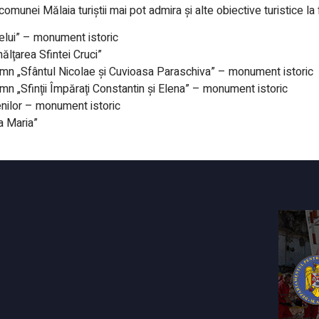
comunei Mălaia turiștii mai pot admira și alte obiective turistice l
elui” – monument istoric
ălţarea Sfintei Cruci”
lemn „Sfântul Nicolae şi Cuvioasa Paraschiva” – monument istoric
emn „Sfinţii Împăraţi Constantin şi Elena” – monument istoric
enilor – monument istoric
a Maria”