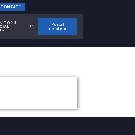
CONTACT
NITORUL
Portal
CIAL
cetățeni
CAL