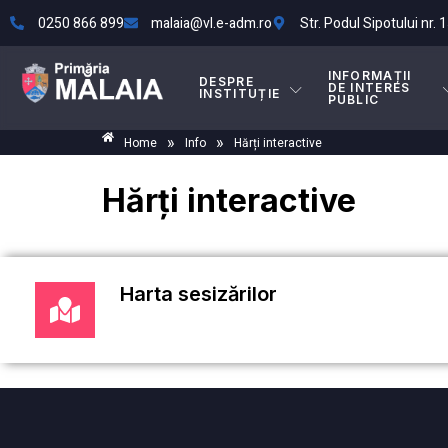
0250 866 899
malaia@vl.e-adm.ro
Str. Podul Sipotului nr. 1
INFORMAȚII
DESPRE
DE INTERES
INSTITUȚIE
PUBLIC
»
»
Home
Info
Hărți interactive
Hărți interactive
Harta sesizărilor