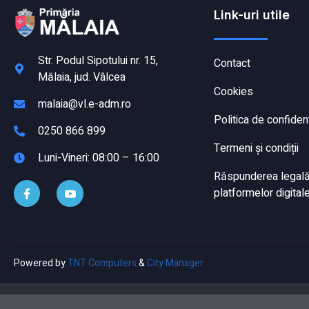
Link-uri utile
Str. Podul Sipotului nr. 15,
Contact
Mălaia, jud. Vâlcea
Cookies
malaia@vl.e-adm.ro
Politica de confident
0250 866 899
Termeni și condiții
Luni-Vineri: 08:00 – 16:00
Răspunderea legală a
platformelor digitale
Powered by
TNT Computers
&
City Manager