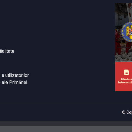
ialitate
 utilizatorilor
 ale Primăriei
© Cop