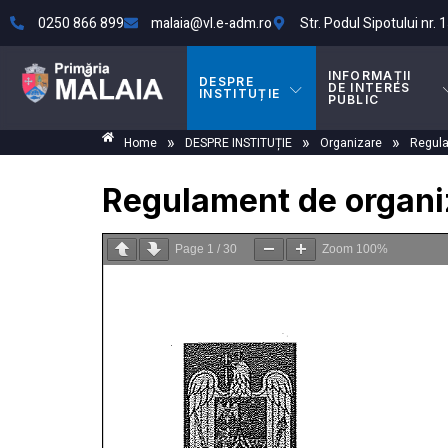
0250 866 899
malaia@vl.e-adm.ro
Str. Podul Sipotului nr. 1
INFORMAȚII
DESPRE
DE INTERES
INSTITUȚIE
PUBLIC
»
»
»
Home
DESPRE INSTITUȚIE
Organizare
Regula
Regulament de organiz
Page
1
/
30
Zoom
100%