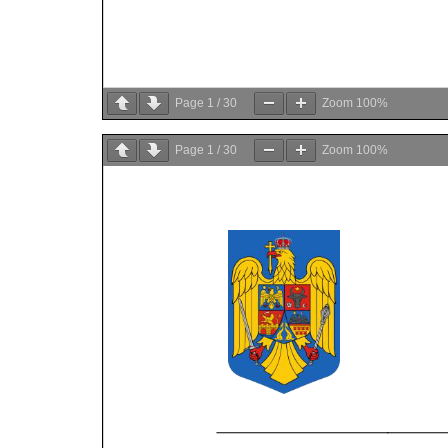
Page
1
/
30
Zoom
100%
Page
1
/
30
Zoom
100%