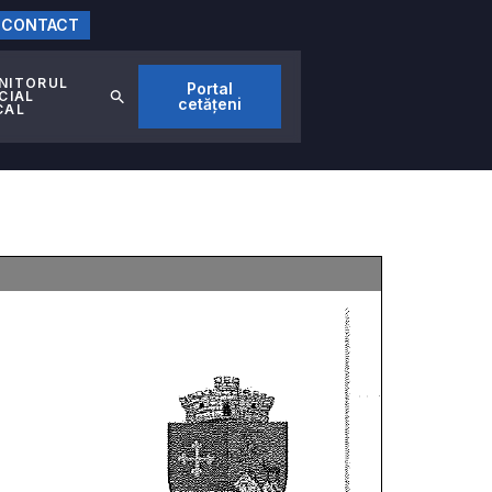
CONTACT
NITORUL
Portal
CIAL
cetățeni
CAL