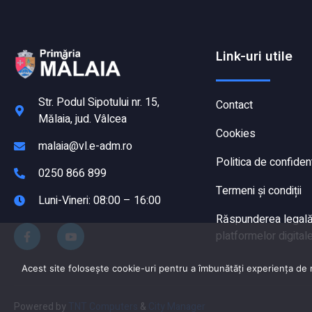
Link-uri utile
Str. Podul Sipotului nr. 15,
Contact
Mălaia, jud. Vâlcea
Cookies
malaia@vl.e-adm.ro
Politica de confident
0250 866 899
Termeni și condiții
Luni-Vineri: 08:00 – 16:00
Răspunderea legală a
platformelor digitale
Acest site folosește cookie-uri pentru a îmbunătăți experiența de na
Powered by
TNT Computers
&
City Manager