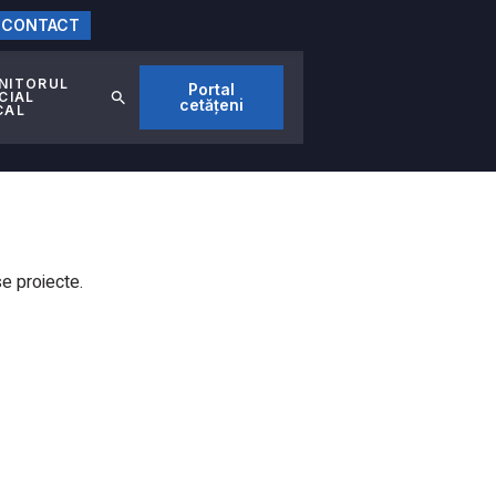
CONTACT
NITORUL
Portal
CIAL
cetățeni
CAL
erse proiecte.