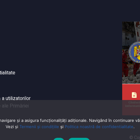
ialitate
 utilizatorilor
 ale Primăriei
vigare și a asigura funcționalițăți adiționale. Navigând în continuare vă 
Vezi și
Termenii și condițiile
și
Politica noastră de confidentialitate
.
© Cop