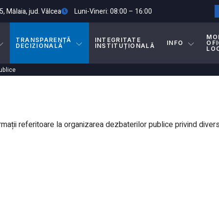
5, Mălaia, jud. Vâlcea
Luni-Vineri: 08:00 – 16:00
MO
TRANSPARENȚĂ
INTEGRITATE
INFO
OFI
DECIZIONALĂ
INSTITUȚIONALĂ
LO
ublice
ormații referitoare la organizarea dezbaterilor publice privind div