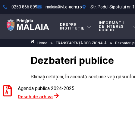
0250 866 899
malaia@vl.e-adm.ro
Str. Podul Sipotului nr. 1
INFORMAȚII
DESPRE
DE INTERES
INSTITUȚIE
PUBLIC
»
»
Home
TRANSPARENȚĂ DECIZIONALĂ
Dezbateri p
Dezbateri publice
Stimați cetățeni, În această secțiune veți găsi inf
Agenda publica 2024-2025
Deschide arhiva