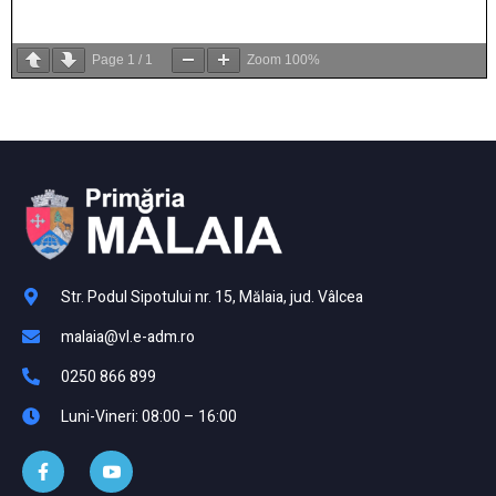
Page
1
/
1
Zoom
100%
Str. Podul Sipotului nr. 15, Mălaia, jud. Vâlcea
malaia@vl.e-adm.ro
0250 866 899
Luni-Vineri: 08:00 – 16:00