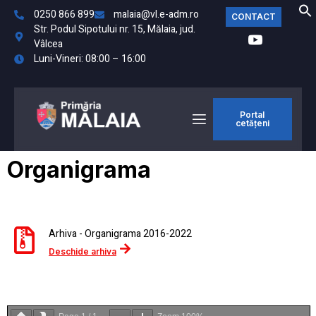
0250 866 899
malaia@vl.e-adm.ro
CONTACT
Str. Podul Sipotului nr. 15, Mălaia, jud.
Vâlcea
Luni-Vineri: 08:00 – 16:00
Portal
cetățeni
Organigrama
Arhiva - Organigrama 2016-2022
Deschide arhiva