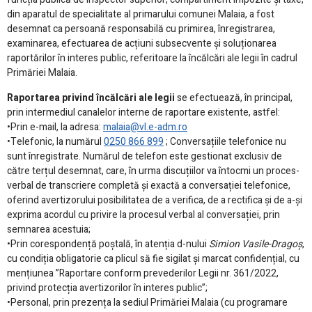
din aparatul de specialitate al primarului comunei Malaia, a fost
desemnat ca persoană responsabilă cu primirea, înregistrarea,
examinarea, efectuarea de acțiuni subsecvente și soluționarea
raportărilor în interes public, referitoare la încălcări ale legii în cadrul
Primăriei Malaia.
Raportarea privind încălcări ale legii
se efectuează, în principal,
prin intermediul canalelor interne de raportare existente, astfel:
•Prin e-mail, la adresa:
malaia@vl.e-adm.ro
•Telefonic, la numărul
0250 866 899
; Conversațiile telefonice nu
sunt înregistrate. Numărul de telefon este gestionat exclusiv de
către terțul desemnat, care, în urma discuțiilor va întocmi un proces-
verbal de transcriere completă și exactă a conversației telefonice,
oferind avertizorului posibilitatea de a verifica, de a rectifica și de a-și
exprima acordul cu privire la procesul verbal al conversației, prin
semnarea acestuia;
•Prin corespondență poștală, în atenția d-nului
Simion Vasile-Dragoș
,
cu condiția obligatorie ca plicul să fie sigilat și marcat confidențial, cu
mențiunea ”Raportare conform prevederilor Legii nr. 361/2022,
privind protecția avertizorilor în interes public”;
•Personal, prin prezența la sediul Primăriei Malaia (cu programare