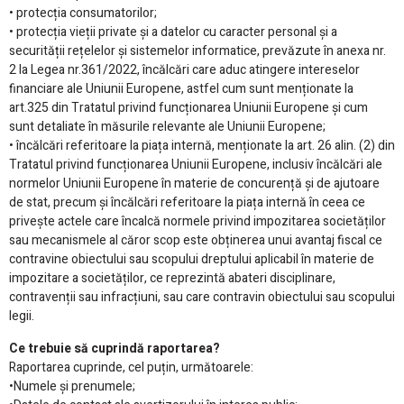
• protecția consumatorilor;
• protecția vieții private și a datelor cu caracter personal și a
securității rețelelor și sistemelor informatice, prevăzute în anexa nr.
2 la Legea nr.361/2022, încălcări care aduc atingere intereselor
financiare ale Uniunii Europene, astfel cum sunt menționate la
art.325 din Tratatul privind funcționarea Uniunii Europene și cum
sunt detaliate în măsurile relevante ale Uniunii Europene;
• încălcări referitoare la piața internă, menționate la art. 26 alin. (2) din
Tratatul privind funcționarea Uniunii Europene, inclusiv încălcări ale
normelor Uniunii Europene în materie de concurență și de ajutoare
de stat, precum și încălcări referitoare la piața internă în ceea ce
privește actele care încalcă normele privind impozitarea societăților
sau mecanismele al căror scop este obținerea unui avantaj fiscal ce
contravine obiectului sau scopului dreptului aplicabil în materie de
impozitare a societăților, ce reprezintă abateri disciplinare,
contravenții sau infracțiuni, sau care contravin obiectului sau scopului
legii.
Ce trebuie să cuprindă raportarea?
Raportarea cuprinde, cel puțin, următoarele:
•Numele și prenumele;