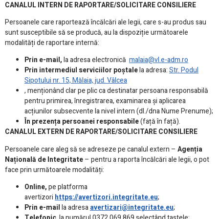
CANALUL INTERN DE RAPORTARE/SOLICITARE CONSILIERE
Persoanele care raportează încălcări ale legii, care s-au produs sau
sunt susceptibile să se producă, au la dispoziție următoarele
modalități de raportare internă:
Prin e-mail,
la adresa electronică
malaia@vl.e-adm.ro
Prin intermediul serviciilor poștale
la adresa:
Str. Podul
Sipotului nr. 15, Mălaia, jud. Vâlcea
, menționând clar pe plic ca destinatar persoana responsabilă
pentru primirea, înregistrarea, examinarea și aplicarea
acțiunilor subsecvente la nivel intern (dl./dna Nume Prenume);
În prezența persoanei responsabile
(față în față).
CANALUL EXTERN DE RAPORTARE/SOLICITARE CONSILIERE
Persoanele care aleg să se adreseze pe canalul extern –
Agenția
Națională de Integritate
– pentru a raporta încălcări ale legii, o pot
face prin următoarele modalități:
Online,
pe platforma
avertizori
https://avertizori.integritate.eu
;
Prin e-mail
la adresa
avertizari@integritate.eu
;
Telefonic
, la numărul 0372.069.869 selectând tastele: