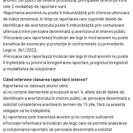
anonim. Din punct de vedere procedural, principalele diferențe între
cele 2 modalități de raportare sunt:
•Raportarea anonimă nu poate fi îmbunătățită prin oferirea ulterioară
de indicii temeinice, în timp ce raportarea care cuprinde datele de
identificare ale avertizorului poate fi îmbunătățită prin comunicare
ulterioară între persoana desemnată și avertizorul în interes public;
•Persoana care raportează încălcări ale legii în mod anonim nu poate
beneficia de exonerare și protecție în conformitate cu prevederile
Legii nr. 361/2022;
•Persoana care raportează încălcări ale legii în mod anonim nu poate
fi înștiințată cu privire la înregistrarea raportării, progresul înregistrat
și modalitatea de soluționare.
Când intervine clasarea raportării interne?
Raportarea se clasează atunci când:
a) nu conține elementele prevăzute la art. 6, altele decât datele de
identificare a avertizorului în interes public, iar persoana desemnată a
solicitat completarea acesteia în termen de 15 zile, fără ca această
obligație să fie îndeplinită;
b) raportarea este transmisă anonim și nu conține suficiente
informații referitoare la încălcări ale legii, care să permită analizarea
și soluționarea raportării, iar persoana desemnată a solicitat