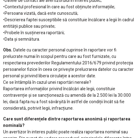
•Datele de contact ale avertizorului în interes public;
•Contextul profesional în care au fost obținute informațiile;
•Persoana vizată, dacă este cunoscută;
•Descrierea faptei susceptibile să constituie încălcare a legii în cadrul
entității publice sau private;
•Probele în susținerea raportării;
•Data și semnătura.
Obs.
Datele cu caracter personal cuprinse în raportare vor fi
prelucrate numai în scopul pentru care au fost furnizate, cu
respectarea prevederilor Regulamentului 2016/679 privind protecţia
persoanelor fizice în ceea ce priveşte prelucrarea datelor cu caracter
personal și privind libera circulație a acestor date.
Ce se întâmplă în cazul unei raportări nereale?
Raportarea informațiilor privind încălcări ale legii, constituie
contravenție și se sancționează cu amendă de la 2.500 lei la 30.000
lei, dacă fapta nu a fost săvârșită în astfel de condiții încât să fie
considerată, potrivit legii, infracțiune.
Care sunt diferențele dintre raportarea anonimă și raportarea
nominală?
Un avertizor în interes public poate realiza raportarea nominal sau