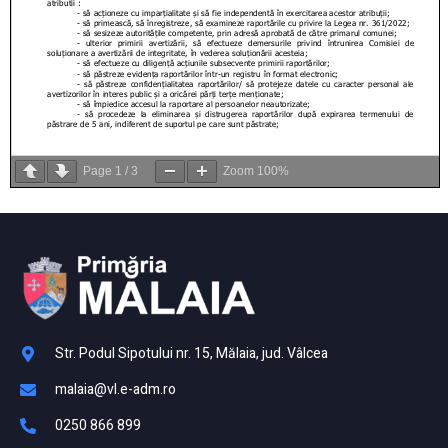
Page
1
/
3
Zoom
100%
Str. Podul Sipotului nr. 15, Mălaia, jud. Vâlcea
malaia@vl.e-adm.ro
0250 866 899