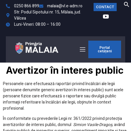
0250 866 899
malaia@vl.e-adm.ro
CONTACT
Str. Podul Sipotului nr. 15, Mălaia, jud.
Vâlcea
Luni-Vineri: 08:00 – 16:00
Portal
cetățeni
Avertizor în interes public
Persoanele care efectuează raportări privind încălcări ale legii
(persoane denumite generic avertizori în interes public) sunt acele
persoane fizice care efectuează o raportare sau divulgă public
informaţii referitoare la încălcări ale legii, obţinute în context
profesional.
În conformitate cu prevederile Legii nr. 361/2022 privind protecția
avertizorilor de interes public, domnul
Simion Vasile-Dragoș
, având
funcția publică de inspector superior, compartiment impozite şi taxe,