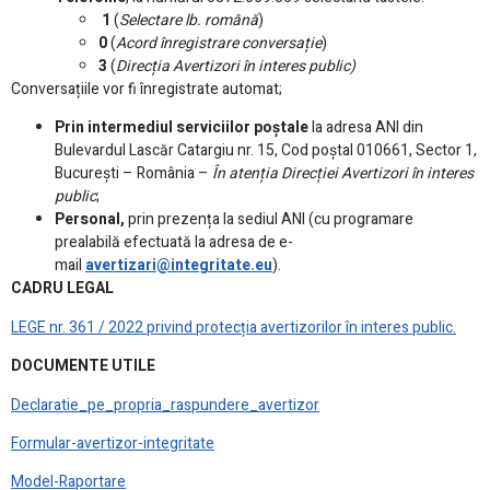
1
(
Selectare lb. română
)
0
(
Acord înregistrare conversație
)
3
(
Direcția Avertizori în interes public)
Conversațiile vor fi înregistrate automat;
Prin intermediul serviciilor poștale
la adresa ANI din
Bulevardul Lascăr Catargiu nr. 15, Cod poștal 010661, Sector 1,
București – România –
În atenția Direcției Avertizori în interes
public
;
Personal,
prin prezența la sediul ANI (cu programare
prealabilă efectuată la adresa de e-
mail
avertizari@integritate.eu
).
CADRU LEGAL
LEGE nr. 361 / 2022 privind protecția avertizorilor în interes public.
DOCUMENTE UTILE
Declaratie_pe_propria_raspundere_avertizor
Formular-avertizor-integritate
Model-Raportare