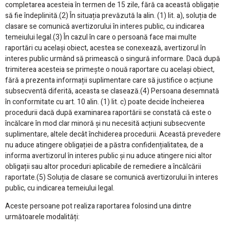
completarea acesteia în termen de 15 zile, fără ca această obligație
să fie îndeplinită.(2) În situația prevăzută la alin. (1) lit. a), soluția de
clasare se comunică avertizorului în interes public, cu indicarea
temeiului legal.(3) În cazul în care o persoană face mai multe
raportări cu același obiect, acestea se conexează, avertizorul în
interes public urmând să primească o singură informare. Dacă după
trimiterea acesteia se primește o nouă raportare cu același obiect,
fără a prezenta informații suplimentare care să justifice o acțiune
subsecventă diferită, aceasta se clasează.(4) Persoana desemnată
în conformitate cu art. 10 alin. (1) lit. c) poate decide încheierea
procedurii dacă după examinarea raportării se constată că este o
încălcare în mod clar minoră și nu necesită acțiuni subsecvente
suplimentare, altele decât închiderea procedurii. Această prevedere
nu aduce atingere obligației de a păstra confidențialitatea, de a
informa avertizorul în interes public și nu aduce atingere nici altor
obligații sau altor proceduri aplicabile de remediere a încălcării
raportate.(5) Soluția de clasare se comunică avertizorului în interes
public, cu indicarea temeiului legal.
Aceste persoane pot realiza raportarea folosind una dintre
următoarele modalități: