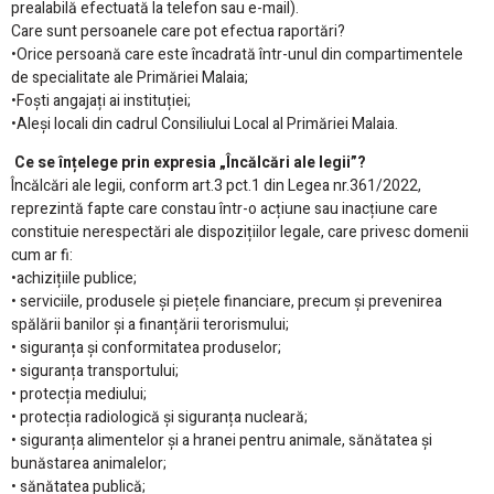
prealabilă efectuată la telefon sau e-mail).
Care sunt persoanele care pot efectua raportări?
•Orice persoană care este încadrată într-unul din compartimentele
de specialitate ale Primăriei Malaia;
•Foști angajați ai instituției;
•Aleși locali din cadrul Consiliului Local al Primăriei Malaia.
Ce se înțelege prin expresia „Încălcări ale legii”?
Încălcări ale legii, conform art.3 pct.1 din Legea nr.361/2022,
reprezintă fapte care constau într-o acțiune sau inacțiune care
constituie nerespectări ale dispozițiilor legale, care privesc domenii
cum ar fi:
•achizițiile publice;
• serviciile, produsele și piețele financiare, precum și prevenirea
spălării banilor și a finanțării terorismului;
• siguranța și conformitatea produselor;
• siguranța transportului;
• protecția mediului;
• protecția radiologică și siguranța nucleară;
• siguranța alimentelor și a hranei pentru animale, sănătatea și
bunăstarea animalelor;
• sănătatea publică;