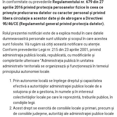
în conformitate cu prevederile
Regulamentului nr. 679 din 27
aprilie 2016 privind protecţia persoanelor fizice în ceea ce
priveşte prelucrarea datelor cu caracter personal şi privind
libera circulaţie a acestor date şi de abrogare a Directivei
95/46/CE (Regulamentul general privind protecţia datelor).
Rolul prezentei notificări este de a explica modul în care datele
dumneavoastră personale sunt utilizate și scopul în care acestea
sunt folosite. Vă rugăm să citiți această notificare cu atenție.
Conform prevederilor Legii nr. 215 din 23 aprilie 2001, privind
administraţia publică locală, republicată, cu modificările şi
completările ulterioare ”Administrația publică în unitatea
administrativ teritorială se organizează și funcționează în temeiul
principiului autonomiei locale.
Prin autonomie locală se înţelege dreptul şi capacitatea
efectivă a autorităţilor administraţiei publice locale de a
soluţiona şi de a gestiona, în numele şi în interesul
colectivităţilor locale pe care le reprezintă, treburile publice, în
condiţiile legii.
Acest drept se exercită de consiliile locale şi primari, precum şi
de consiliile judeţene, autorităţi ale administraţiei publice locale