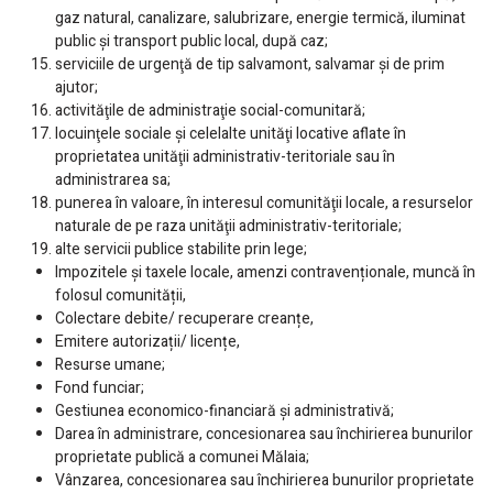
gaz natural, canalizare, salubrizare, energie termică, iluminat
public şi transport public local, după caz;
serviciile de urgenţă de tip salvamont, salvamar şi de prim
ajutor;
activităţile de administraţie social-comunitară;
locuinţele sociale şi celelalte unităţi locative aflate în
proprietatea unităţii administrativ-teritoriale sau în
administrarea sa;
punerea în valoare, în interesul comunităţii locale, a resurselor
naturale de pe raza unităţii administrativ-teritoriale;
alte servicii publice stabilite prin lege;
Impozitele și taxele locale, amenzi contravenționale, muncă în
folosul comunității,
Colectare debite/ recuperare creanțe,
Emitere autorizații/ licențe,
Resurse umane;
Fond funciar;
Gestiunea economico-financiară și administrativă;
Darea în administrare, concesionarea sau închirierea bunurilor
proprietate publică a comunei Mălaia;
Vânzarea, concesionarea sau închirierea bunurilor proprietate