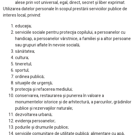
alese prin vot universal, egal, direct, secret şi liber exprimat.
Utilizarea datelor personale în scopul prestării serviciilor publice de
interes local, privind:
educaţia;
serviciile sociale pentru protecţia copilului, a persoanelor cu
handicap, a persoanelor vârstnice, a familiei şi a altor persoane
sau grupuri aflate în nevoie socială;
sănătatea;
cultura;
tineretul;
sportul;
ordinea publică;
situaţiile de urgenţă;
protecţia şi refacerea mediului;
conservarea, restaurarea şi punerea în valoare a
monumentelor istorice şi de arhitectură, a parcurilor, grădinilor
publice şi rezervaţiilor naturale;
dezvoltarea urbană;
evidenţa persoanelor;
podurile şi drumurile publice;
serviciile comunitare de utilitate publică: alimentare cu apă,