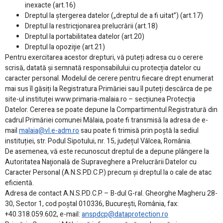
inexacte (art.16)
Dreptul la ştergerea datelor („dreptul de a fi uitat”) (art.17)
Dreptul la restricţionarea prelucrării (art.18)
Dreptul la portabilitatea datelor (art.20)
Dreptul la opoziţie (art.21)
Pentru exercitarea acestor drepturi, vă puteți adresa cu o cerere
scrisă, datată și semnată responsabilului cu protecția datelor cu
caracter personal. Modelul de cerere pentru fiecare drept enumerat
mai sus îl găsiți la Registratura Primăriei sau îl puteți descărca de pe
site-ul instituței www.primaria-malaia.ro – secțiunea Protecția
Datelor. Cererea se poate depune la Compartimentul Registratură din
cadrul Primăriei comunei Mălaia, poate fi transmisă la adresa de e-
mail
malaia@vl.e-adm.ro
sau poate fi trimisă prin poștă la sediul
instituției, str. Podul
Sipotului
, nr. 15,
județul
Vâlcea
, România.
De asemenea, vă este recunoscut dreptul de a depune plângere la
Autoritatea Naţională de Supraveghere a Prelucrării Datelor cu
Caracter Personal (A.N.S.P.D.C.P.) precum și dreptul la o cale de atac
eficientă.
Adresa de contact A.N.S.P.D.C.P. – B-dul G-ral. Gheorghe Magheru 28-
30, Sector 1, cod poștal 010336, București, România, fax:
+40.318.059.602, e-mail:
anspdcp@dataprotection.ro