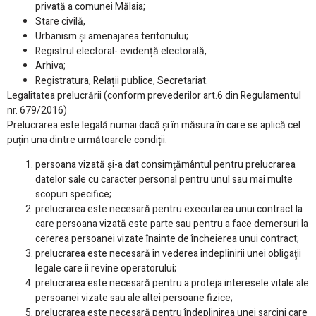
privată a comunei Mălaia;
Stare civilă,
Urbanism și amenajarea teritoriului;
Registrul electoral- evidență electorală,
Arhiva;
Registratura, Relații publice, Secretariat.
Legalitatea prelucrării (conform prevederilor art.6 din Regulamentul
nr. 679/2016)
Prelucrarea este legală numai dacă şi în măsura în care se aplică cel
puţin una dintre următoarele condiţii:
persoana vizată şi-a dat consimţământul pentru prelucrarea
datelor sale cu caracter personal pentru unul sau mai multe
scopuri specifice;
prelucrarea este necesară pentru executarea unui contract la
care persoana vizată este parte sau pentru a face demersuri la
cererea persoanei vizate înainte de încheierea unui contract;
prelucrarea este necesară în vederea îndeplinirii unei obligaţii
legale care îi revine operatorului;
prelucrarea este necesară pentru a proteja interesele vitale ale
persoanei vizate sau ale altei persoane fizice;
prelucrarea este necesară pentru îndeplinirea unei sarcini care