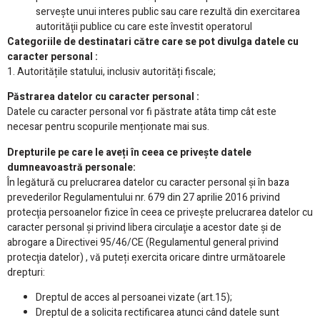
serveşte unui interes public sau care rezultă din exercitarea
autorităţii publice cu care este învestit operatorul
Categoriile de destinatari către care se pot divulga datele cu
caracter personal :
1. Autoritățile statului, inclusiv autorități fiscale;
Păstrarea datelor cu caracter personal :
Datele cu caracter personal vor fi păstrate atâta timp cât este
necesar pentru scopurile menționate mai sus.
Drepturile pe care le aveți în ceea ce privește datele
dumneavoastră personale:
În legătură cu prelucrarea datelor cu caracter personal și în baza
prevederilor Regulamentului nr. 679 din 27 aprilie 2016 privind
protecţia persoanelor fizice în ceea ce priveşte prelucrarea datelor cu
caracter personal şi privind libera circulaţie a acestor date şi de
abrogare a Directivei 95/46/CE (Regulamentul general privind
protecţia datelor) , vă puteți exercita oricare dintre următoarele
drepturi:
Dreptul de acces al persoanei vizate (art.15);
Dreptul de a solicita rectificarea atunci când datele sunt