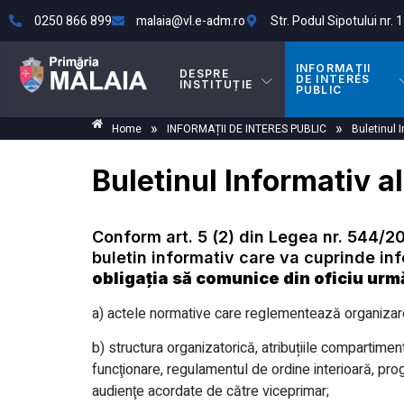
0250 866 899
malaia@vl.e-adm.ro
Str. Podul Sipotului nr. 1
INFORMAȚII
DESPRE
DE INTERES
INSTITUȚIE
PUBLIC
»
»
Home
INFORMAȚII DE INTERES PUBLIC
Buletinul I
Buletinul Informativ al
Conform art. 5 (2) din Legea nr. 544/2001
buletin informativ care va cuprinde inf
obligația să comunice din oficiu urmă
a) actele normative care reglementează organizarea ș
b) structura organizatorică, atribuțiile compartime
funcţionare, regulamentul de ordine interioară​, p
audienţe acordate de către viceprimar;