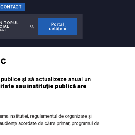
CONTACT
NITORUL
Portal
CIAL
cetățeni
CAL
ic
ă publice și să actualizeze anual un
ritate sau instituție publică are
ama institutiei, regulamentul de organizare şi
e audienţe acordate de către primar, programul de