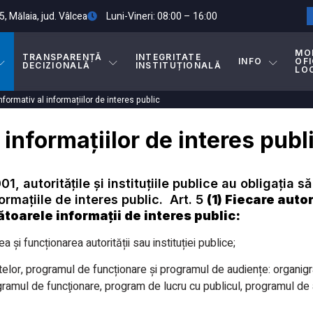
5, Mălaia, jud. Vâlcea
Luni-Vineri: 08:00 – 16:00
MO
TRANSPARENȚĂ
INTEGRITATE
INFO
OFI
DECIZIONALĂ
INSTITUȚIONALĂ
LO
nformativ al informațiilor de interes public
 informațiilor de interes publ
, autoritățile și instituțiile publice au obligația s
ormațiile de interes public. Art. 5
(1) Fiecare auto
toarele informații de interes public:
i funcționarea autorității sau instituției publice;
ntelor, programul de funcționare și programul de audiențe: organigr
rogramul de funcţionare, program de lucru cu publicul, programul d