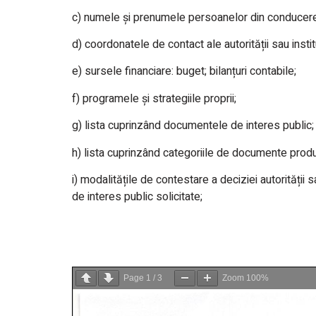
c) numele şi prenumele persoanelor din conducerea i
d) coordonatele de contact ale autorității sau insti
e) sursele financiare: buget; bilanțuri contabile;
f) programele și strategiile proprii;
g) lista cuprinzând documentele de interes public;
h) lista cuprinzând categoriile de documente produs
i) modalitățile de contestare a deciziei autorității 
de interes public solicitate;
Page
1
/
3
Zoom
100%