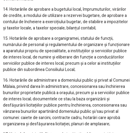
14. Hotarârile de aprobare a bugetului local, împrumuturilor, virărilor
de credite, a modului de utilizare a rezervei bugetare, de aprobare a
contului de încheiere a exercițiului bugetar, de stabilire a impozitelor
și taxelor locale, a taxelor speciale; bilanțul contabil;
15. Hotarârile de aprobare a organigramei, statului de funcții,
numărului de personal și regulamentului de organizare și funcționare
a aparatului propriu de specialitate, a instituțiilor și serviciilor publice
de interes local, de numire și eliberare din funcție a conducătorilor
serviciilor publice de interes local, precum și a celor ai instituțiilor
publice din subordinea Consiliului Local;
16. Hotarârile de administrare a domeniului public și privat al Comunei
Mălaia, privind darea în administrare, concesionarea sau închirierea
bunurilor proprietate publică a orașului, precum și a serviciilor publice
de interes local; documentele ce stau la baza organizării și
desfășurării licitațiilor publice pentru închirierea, concesionarea sau
vânzarea bunurilor apartinând domeniului public și/sau privat al
comunei: caiete de sarcini, contracte cadru, hotarâri care aprobă
organizarea și desfășurarea licitației, planuri de amplasare;