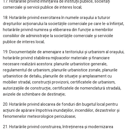
17. Hotarârile privind înființarea de instituții publice, societăți
comerciale și servicii publice de interes local;
18. Hotarârile privind exercitarea în numele orașului a tuturor
drepturilor acționarului la societățile comerciale pe care le-a înființat,
hotarârile privind numirea și eliberarea din funcție a membrilor
consiliilor de administrație la societățile comerciale și serviciile
publice de interes local;
19. Documentațiile de amenajare a teritoriului și urbanism al orașului,
hotarârile privind stabilirea mijloacelor materiale și financiare
necesare realizării acestora: planurile urbanistice generale,
regulamentul de urbanism, planurile urbanistice zonale, planurile
urbanistice de detaliu, planurile de situație și amplasament cu
mobilier stradal, construcții provizorii, certificatele de urbanism,
autorizațiile de construcție, certificatele de nomenclatură stradală,
avizele de schimbare de destinație;
20. Hotarârile privind alocarea de fonduri din bugetul local pentru
acțiuni de apărare împotriva inundațiilor, incendiilor, dezastrelor și
fenomenelor meteorologice periculoase;
21. Hotarârile privind construirea, întreținerea și modernizarea