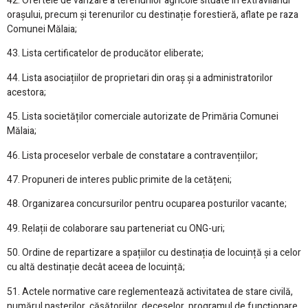
42. Ofertele de vânzare a terenurilor agricole situate în extravilanul
orașului, precum și terenurilor cu destinație forestieră, aflate pe raza
Comunei Mălaia;
43. Lista certificatelor de producător eliberate;
44. Lista asociațiilor de proprietari din oraș și a administratorilor
acestora;
45. Lista societăților comerciale autorizate de Primăria Comunei
Mălaia;
46. Lista proceselor verbale de constatare a contravențiilor;
47. Propuneri de interes public primite de la cetățeni;
48. Organizarea concursurilor pentru ocuparea posturilor vacante;
49. Relații de colaborare sau parteneriat cu ONG-uri;
50. Ordine de repartizare a spațiilor cu destinația de locuință și a celor
cu altă destinație decât aceea de locuință;
51. Actele normative care reglementează activitatea de stare civilă,
numărul nașterilor, căsătoriilor, deceselor, programul de funcționare