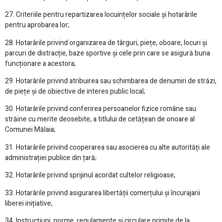
27. Criteriile pentru repartizarea locuințelor sociale și hotarârile
pentru aprobarea lor;
28. Hotarârile privind organizarea de târguri, piețe, oboare, locuri și
parcuri de distracție, baze sportive și cele prin care se asigură buna
funcționare a acestora;
29. Hotarârile privind atribuirea sau schimbarea de denumiri de străzi,
de piețe și de obiective de interes public local;
30. Hotarârile privind conferirea persoanelor fizice române sau
străine cu merite deosebite, a titlului de cetățean de onoare al
Comunei Mălaia;
31. Hotarârile privind cooperarea sau asocierea cu alte autorități ale
administrației publice din țară;
32. Hotarârile privind sprijinul acordat cultelor religioase;
33. Hotarârile privind asigurarea libertății comerțului și încurajarii
liberei inițiative;
34. Instrucțiuni, norme, regulamente și circulare primite de la