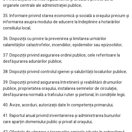
organele centrale ale administrației publice;
35. Informare privind starea economică și socială a orașului precum și
informarea asupra modului de aducere la îndeplinire a hotarârilor
consiliului local;
36. Dispoziții cu privire la prevenirea și limitarea urmărilor
calamităților catastrofelor, incendiilor, epidemiilor sau epizootiilor;
37. Dispoziții privind asigurarea ordinii publice, cele referitoare la
desfășurarea adunărilor publice;
38. Dispoziții privind controlul igienei și salubrității localurilor publice;
39. Dispoziții privind asigurarea întretinerii și reabilitării drumurilor
publice, proprietatea orașului, instalarea semnelor de circulație,
desfășurarea normală a traficului rutier și pietonal, în condițiile legii;
40. Avize, acorduri, autorizații date în competența primarului;
41. Raportul anual privind inventarierea și administrarea bunurilor
care aparțin domeniului public și privat al orașului;