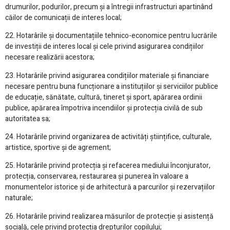
drumurilor, podurilor, precum și a întregii infrastructuri apartinând
căilor de comunicații de interes local;
22. Hotarârile și documentațiile tehnico-economice pentru lucrările
de investiții de interes local și cele privind asigurarea condițiilor
necesare realizării acestora;
23. Hotarârile privind asigurarea condițiilor materiale și financiare
necesare pentru buna funcționare a instituțiilor și serviciilor publice
de educație, sănătate, cultură, tineret și sport, apărarea ordinii
publice, apărarea împotriva incendiilor și protecția civilă de sub
autoritatea sa;
24. Hotarârile privind organizarea de activități științifice, culturale,
artistice, sportive și de agrement;
25. Hotarârile privind protecția și refacerea mediului înconjurator,
protecția, conservarea, restaurarea și punerea în valoare a
monumentelor istorice și de arhitectură a parcurilor și rezervațiilor
naturale;
26. Hotarârile privind realizarea măsurilor de protecție și asistență
socială, cele privind protecția drepturilor copilului;