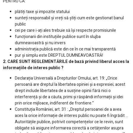
PENTRU CĂ:
plătiți taxe și impozite statului
sunteți responsabil și vreți să știți cum este gestionat banul
public
cei pe care i-ați ales trebuie să își respecte promisiunile
funcționarii din instituțiile publice sunt în slujba
dumneavoastră și nu invers
administrația publică este din ce în ce mai transparentă
pur și simplu este DREPTUL DUMNEAVOASTRĂ!
2. CARE SUNT REGLEMENTĂRILE de bază privind liberul acces la
informațiile de interes public ?
Declarația Universală a Drepturilor Omului, art. 19: „Orice
persoană are dreptul la libertatea opiniei și a expresiei; acest
drept include libertatea de a susține opinii fără nici o
interferență și de a căuta, primi și răspândi informații și idei
prin orice mijloace, indiferent de frontiere.”
Constituția României, art. 31 : „Dreptul persoanei de a avea
aces la orice informație de interes public nu poate fi îngrădit …
Autoritățile publice, potrivit competențelor ce le revin, sunt
obligate să asigure informarea corectă a cetățenilor asupra