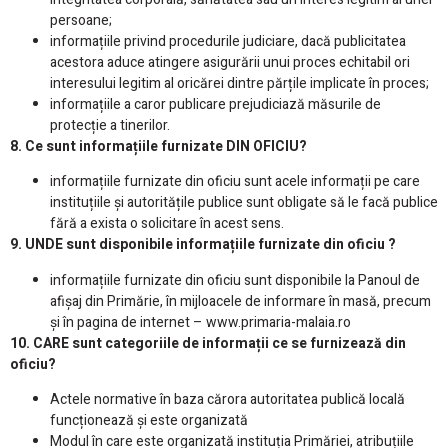
persoane;
informațiile privind procedurile judiciare, dacă publicitatea
acestora aduce atingere asigurării unui proces echitabil ori
interesului legitim al oricărei dintre părțile implicate în proces;
informațiile a caror publicare prejudiciază măsurile de
protecție a tinerilor.
8. Ce sunt informațiile furnizate DIN OFICIU?
informațiile furnizate din oficiu sunt acele informații pe care
instituțiile și autoritățile publice sunt obligate să le facă publice
fără a exista o solicitare în acest sens.
9. UNDE sunt disponibile informațiile furnizate din oficiu ?
informațiile furnizate din oficiu sunt disponibile la Panoul de
afișaj din Primărie, în mijloacele de informare în masă, precum
și în pagina de internet – www.primaria-malaia.ro
10. CARE sunt categoriile de informații ce se furnizează din
oficiu?
Actele normative în baza cărora autoritatea publică locală
funcționează și este organizată
Modul în care este organizată instituția Primăriei, atribuțiile