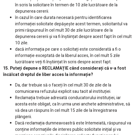
în scris la solicitare în termen de 10 zile lucrătoare de la
depunerea cererii.
în cazul în care durata necesară pentru identificarea
informației solicitate depășește acest termen, solicitantul va
primi răspunsul în cel mult 30 de zile lucrătoare de la
depunerea cererii și va fi înștiințat despre acest fapt în cel mult
10 zile.
dacă informația pe care o solicitați este considerată a fi o
informație exceptată de la liberul acces, în cel mult 5 zile
lucrătoare veți fi înștiințat în scris despre acest fapt.
15. Puteți depune o RECLAMAȚIE când considerați că v-a fost
încălcat dreptul de liber acces la informație?
Da, dar trebuie să o faceți în cel mult 30 de zile de la
comunicarea refuzului explicit sau tacit al instituției.
Reclamația trebuie adresată conducatorului instituției, iar
acesta este obligat, ca în urma unei anchete administrative, să
vă dea un răspuns în cel mult 15 zile de la înregistrarea
plângerii.
Dacă reclamația dumneavoastră este întemeiată, răspunsul va
conține informațiile de interes public solicitate inițial și va