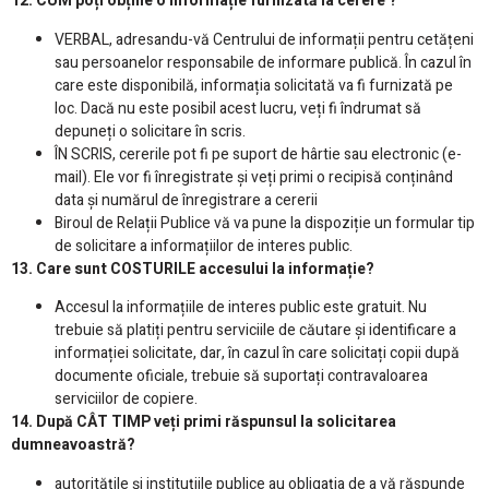
12. CUM poți obține o informație furnizată la cerere ?
VERBAL, adresandu-vă Centrului de informații pentru cetățeni
sau persoanelor responsabile de informare publică. În cazul în
care este disponibilă, informația solicitată va fi furnizată pe
loc. Dacă nu este posibil acest lucru, veți fi îndrumat să
depuneți o solicitare în scris.
ÎN SCRIS, cererile pot fi pe suport de hârtie sau electronic (e-
mail). Ele vor fi înregistrate și veți primi o recipisă conținând
data și numărul de înregistrare a cererii
Biroul de Relații Publice vă va pune la dispoziție un formular tip
de solicitare a informațiilor de interes public.
13. Care sunt COSTURILE accesului la informație?
Accesul la informațiile de interes public este gratuit. Nu
trebuie să platiți pentru serviciile de căutare și identificare a
informației solicitate, dar, în cazul în care solicitați copii după
documente oficiale, trebuie să suportați contravaloarea
serviciilor de copiere.
14. După CÂT TIMP veți primi răspunsul la solicitarea
dumneavoastră?
autoritățile și instituțiile publice au obligația de a vă răspunde