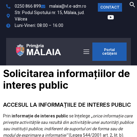
0250 866 899
malaia@vl.e-adm.ro
CONTACT
Str. Podul Sipotului nr. 15, Mălaia, jud.
Vâlcea
Luni-Vineri: 08:00 – 16:00
Portal
cetățeni
Solicitarea informațiilor de
interes public
ACCESUL LA INFORMAȚIILE DE INTERES PUBLIC
Prin
informație de interes public
se înțelege „
orice informație care
privește activitățile sau rezultă din activitățile unei autorități publice
sau instituții publice, indiferent de suportul ori de forma sau de
modul de exprimare a informației”
(Legea 544/2001 art. 2, lit. b).