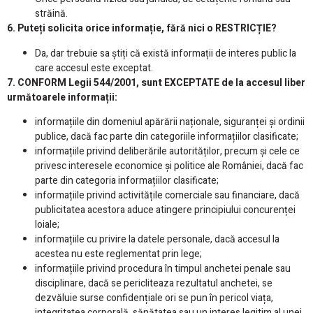
străină.
6. Puteți solicita orice informație, fără nici o RESTRICȚIE?
Da, dar trebuie sa știți că există informații de interes public la
care accesul este exceptat.
7. CONFORM Legii 544/2001, sunt EXCEPTATE de la accesul liber
următoarele informații:
informațiile din domeniul apărării naționale, siguranței și ordinii
publice, dacă fac parte din categoriile informațiilor clasificate;
informațiile privind deliberările autorităților, precum și cele ce
privesc interesele economice și politice ale României, dacă fac
parte din categoria informațiilor clasificate;
informațiile privind activitățile comerciale sau financiare, dacă
publicitatea acestora aduce atingere principiului concurenței
loiale;
informațiile cu privire la datele personale, dacă accesul la
acestea nu este reglementat prin lege;
informațiile privind procedura în timpul anchetei penale sau
disciplinare, dacă se pericliteaza rezultatul anchetei, se
dezvăluie surse confidențiale ori se pun în pericol viața,
integritatea corporală, sănătatea sau un interes legitim al unei