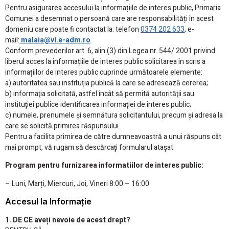
Pentru asigurarea accesului la informațiile de interes public, Primaria
Comunei a desemnat o persoană care are responsabilități în acest
domeniu care poate fi contactat la: telefon
0374 202 633
, e-
mail:
malaia@vl.e-adm.ro
Conform prevederilor art. 6, alin (3) din Legea nr. 544/ 2001 privind
liberul acces la informațiile de interes public solicitarea în scris a
informațiilor de interes public cuprinde următoarele elemente:
a) autoritatea sau instituția publică la care se adresează cererea;
b) informaţia solicitată, astfel încât să permită autorităţii sau
instituţiei publice identificarea informaţiei de interes public;
c) numele, prenumele şi semnătura solicitantului, precum şi adresa la
care se solicită primirea răspunsului.
Pentru a facilita primirea de către dumneavoastră a unui răspuns cât
mai prompt, vă rugam să descărcaţi formularul ataşat
Program pentru furnizarea informatiilor de interes public:
– Luni, Marți, Miercuri, Joi, Vineri 8:00 – 16:00
Accesul la Informație
1. DE CE aveți nevoie de acest drept?