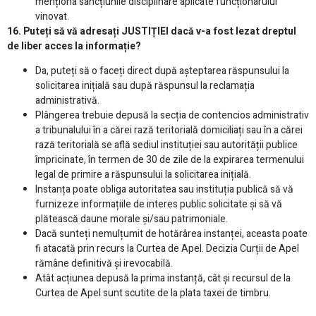
menționa sancțiunile disciplinare aplicate funcționarului
vinovat.
16. Puteți să vă adresați JUSTIȚIEI dacă v-a fost lezat dreptul
de liber acces la informație?
Da, puteți să o faceți direct după așteptarea răspunsului la
solicitarea inițială sau după răspunsul la reclamația
administrativă.
Plângerea trebuie depusă la secția de contencios administrativ
a tribunalului în a cărei rază teritorială domiciliați sau în a cărei
rază teritorială se află sediul instituției sau autorității publice
împricinate, în termen de 30 de zile de la expirarea termenului
legal de primire a răspunsului la solicitarea inițială.
Instanța poate obliga autoritatea sau instituția publică să vă
furnizeze informațiile de interes public solicitate și să vă
plătească daune morale și/sau patrimoniale.
Dacă sunteți nemulțumit de hotărârea instanței, aceasta poate
fi atacată prin recurs la Curtea de Apel. Decizia Curții de Apel
rămâne definitivă și irevocabilă.
Atât acțiunea depusă la prima instanță, cât și recursul de la
Curtea de Apel sunt scutite de la plata taxei de timbru.