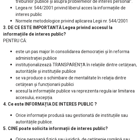
treburilor publice și asupra problemelor de interes personal”.
Legea nr. 544/2001 privind liberul acces la informațiile de
interes public
Normele metodologice privind aplicarea Legii nr. 544/2001
3. DE CE ESTE IMPORTANTĂ Legea privind accesul la
informațiile de interes public?
PENTRU CĂ:
este un pas major în consolidarea democrației și în reforma
administrației publice
instituționalizează TRANSPARENȚA în relațiile dintre cetățean,
autoritățile și instituțiile publice
se va produce o schimbare de mentalitate în relația dintre
cetățean și funcționarii publici
acesul la informațiile publice va reprezenta regula iar limitarea
accesului, excepția.
4. Ce este INFORMAȚIA DE INTERES PUBLIC ?
Orice informație produsă sau gestionată de instituțiile sau
autoritățile publice.
5. CINE poate solicita informații de interes public?
Orice persoană fizică sau juridică, de cetățenie română sau