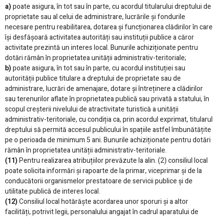
a)
poate asigura, în tot sau în parte, cu acordul titularului dreptului de
proprietate sau al celui de administrare, lucrările și fondurile
necesare pentru reabilitarea, dotarea și funcționarea clădirilor în care
își desfășoară activitatea autorități sau instituții publice a căror
activitate prezintă un interes local. Bunurile achiziționate pentru
dotări rămân în proprietatea unității administrativ-teritoriale;
b)
poate asigura, în tot sau în parte, cu acordul instituției sau
autorității publice titulare a dreptului de proprietate sau de
administrare, lucrări de amenajare, dotare și întreținere a clădirilor
sau terenurilor aflate în proprietatea publică sau privată a statului, în
scopul creșterii nivelului de atractivitate turistică a unității
administrativ-teritoriale, cu condiția ca, prin acordul exprimat, titularul
dreptului să permită accesul publicului în spațiile astfel îmbunătățite
pe o perioada de minimum 5 ani. Bunurile achiziționate pentru dotări
rămân în proprietatea unității administrativ-teritoriale.
(11)
Pentru realizarea atribuțiilor prevăzute la alin. (2) consiliul local
poate solicita informări și rapoarte de la primar, viceprimar și de la
conducătorii organismelor prestatoare de servicii publice și de
utilitate publică de interes local.
(12)
Consiliul local hotărăște acordarea unor sporuri și a altor
facilități, potrivit legii, personalului angajat în cadrul aparatului de