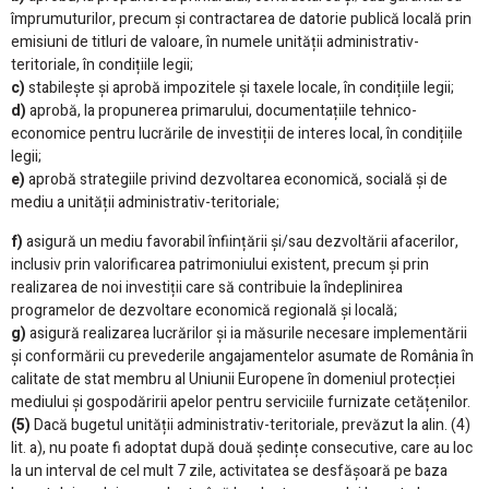
împrumuturilor, precum și contractarea de datorie publică locală prin
emisiuni de titluri de valoare, în numele unității administrativ-
teritoriale, în condițiile legii;
c)
stabilește și aprobă impozitele și taxele locale, în condițiile legii;
d)
aprobă, la propunerea primarului, documentațiile tehnico-
economice pentru lucrările de investiții de interes local, în condițiile
legii;
e)
aprobă strategiile privind dezvoltarea economică, socială și de
mediu a unității administrativ-teritoriale;
f)
asigură un mediu favorabil înființării și/sau dezvoltării afacerilor,
inclusiv prin valorificarea patrimoniului existent, precum și prin
realizarea de noi investiții care să contribuie la îndeplinirea
programelor de dezvoltare economică regională și locală;
g)
asigură realizarea lucrărilor și ia măsurile necesare implementării
și conformării cu prevederile angajamentelor asumate de România în
calitate de stat membru al Uniunii Europene în domeniul protecției
mediului și gospodăririi apelor pentru serviciile furnizate cetățenilor.
(5)
Dacă bugetul unității administrativ-teritoriale, prevăzut la alin. (4)
lit. a), nu poate fi adoptat după două ședințe consecutive, care au loc
la un interval de cel mult 7 zile, activitatea se desfășoară pe baza