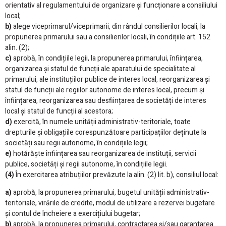
orientativ al regulamentului de organizare și funcționare a consiliului
local;
b)
alege viceprimarul/viceprimarii, din rândul consilierilor locali, la
propunerea primarului sau a consilierilor locali, în condițiile art. 152
alin. (2);
c)
aprobă, în condițiile legii, la propunerea primarului, înființarea,
organizarea și statul de funcții ale aparatului de specialitate al
primarului, ale instituțiilor publice de interes local, reorganizarea și
statul de funcții ale regiilor autonome de interes local, precum și
înființarea, reorganizarea sau desființarea de societăți de interes
local și statul de funcții al acestora;
d)
exercită, în numele unității administrativ-teritoriale, toate
drepturile și obligațiile corespunzătoare participațiilor deținute la
societăți sau regii autonome, în condițiile legii;
e)
hotărăște înființarea sau reorganizarea de instituții, servicii
publice, societăți și regii autonome, în condițiile legii.
(4)
În exercitarea atribuțiilor prevăzute la alin. (2) lit. b), consiliul local:
a)
aprobă, la propunerea primarului, bugetul unității administrativ-
teritoriale, virările de credite, modul de utilizare a rezervei bugetare
și contul de încheiere a exercițiului bugetar;
b)
aprobă, la propunerea primarului, contractarea și/sau garantarea