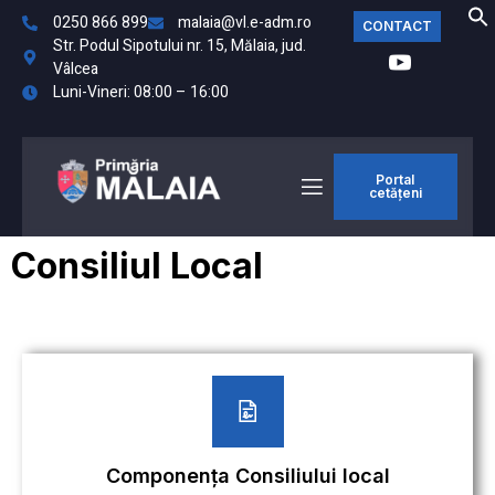
0250 866 899
malaia@vl.e-adm.ro
CONTACT
Str. Podul Sipotului nr. 15, Mălaia, jud.
Vâlcea
Luni-Vineri: 08:00 – 16:00
Portal
cetățeni
Consiliul Local
Componența Consiliului local