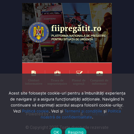
Acest site folosește cookie-uri pentru a îmbunătăți experiența
de navigare și a asigura funcționalițăți adiționale. Navigând în
continuare vă exprimaţi acordul asupra folosirii cookie-urilor.
Vezi
Politică cookie
. Vezi și
Termenii și condițiile
și
Politica
Powered by
TNT Computers
&
City Manager
noastră de confidentialitate
.
© Copyright 2025 Toate drepturile rezervate
OK
Resping