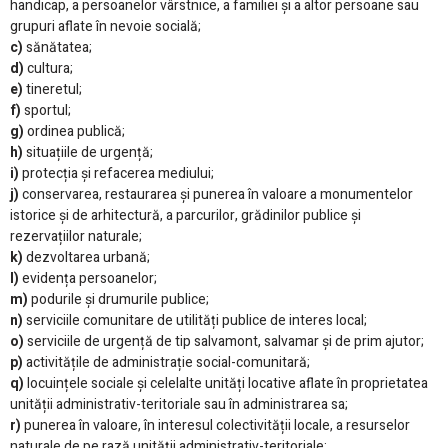
handicap, a persoanelor vârstnice, a familiei și a altor persoane sau
grupuri aflate în nevoie socială;
c)
sănătatea;
d)
cultura;
e)
tineretul;
f)
sportul;
g)
ordinea publică;
h)
situațiile de urgență;
i)
protecția și refacerea mediului;
j)
conservarea, restaurarea și punerea în valoare a monumentelor
istorice și de arhitectură, a parcurilor, grădinilor publice și
rezervațiilor naturale;
k)
dezvoltarea urbană;
l)
evidența persoanelor;
m)
podurile și drumurile publice;
n)
serviciile comunitare de utilități publice de interes local;
o)
serviciile de urgență de tip salvamont, salvamar și de prim ajutor;
p)
activitățile de administrație social-comunitară;
q)
locuințele sociale și celelalte unități locative aflate în proprietatea
unității administrativ-teritoriale sau în administrarea sa;
r)
punerea în valoare, în interesul colectivității locale, a resurselor
naturale de pe rază unității administrativ-teritoriale;