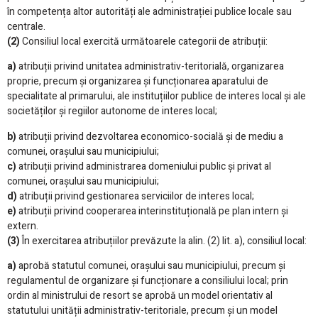
în competența altor autorități ale administrației publice locale sau
centrale.
(2)
Consiliul local exercită următoarele categorii de atribuții:
a)
atribuții privind unitatea administrativ-teritorială, organizarea
proprie, precum și organizarea și funcționarea aparatului de
specialitate al primarului, ale instituțiilor publice de interes local și ale
societăților și regiilor autonome de interes local;
b)
atribuții privind dezvoltarea economico-socială și de mediu a
comunei, orașului sau municipiului;
c)
atribuții privind administrarea domeniului public și privat al
comunei, orașului sau municipiului;
d)
atribuții privind gestionarea serviciilor de interes local;
e)
atribuții privind cooperarea interinstituțională pe plan intern și
extern.
(3)
În exercitarea atribuțiilor prevăzute la alin. (2) lit. a), consiliul local:
a)
aprobă statutul comunei, orașului sau municipiului, precum și
regulamentul de organizare și funcționare a consiliului local; prin
ordin al ministrului de resort se aprobă un model orientativ al
statutului unității administrativ-teritoriale, precum și un model