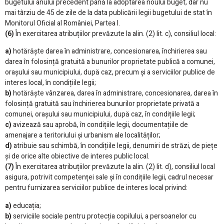
bugetului anului precedent până la adoptarea noului buget, dar nu
mai târziu de 45 de zile de la data publicării legii bugetului de stat în
Monitorul Oficial al României, Partea I.
(6)
În exercitarea atribuțiilor prevăzute la alin. (2) lit. c), consiliul local:
a)
hotărăște darea în administrare, concesionarea, închirierea sau
darea în folosință gratuită a bunurilor proprietate publică a comunei,
orașului sau municipiului, după caz, precum și a serviciilor publice de
interes local, în condițiile legii;
b)
hotărăște vânzarea, darea în administrare, concesionarea, darea în
folosință gratuită sau închirierea bunurilor proprietate privată a
comunei, orașului sau municipiului, după caz, în condițiile legii;
c)
avizează sau aprobă, în condițiile legii, documentațiile de
amenajare a teritoriului și urbanism ale localităților;
d)
atribuie sau schimbă, în condițiile legii, denumiri de străzi, de piețe
și de orice alte obiective de interes public local.
(7)
În exercitarea atribuțiilor prevăzute la alin. (2) lit. d), consiliul local
asigura, potrivit competenței sale și în condițiile legii, cadrul necesar
pentru furnizarea serviciilor publice de interes local privind:
a)
educația;
b)
serviciile sociale pentru protecția copilului, a persoanelor cu