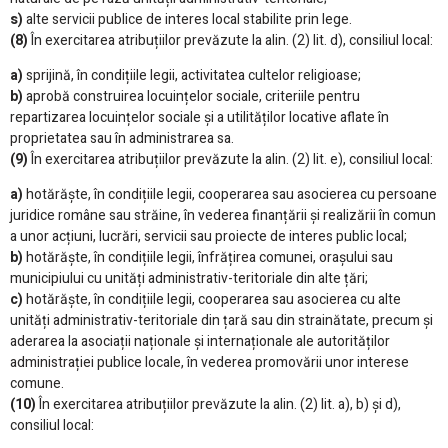
s)
alte servicii publice de interes local stabilite prin lege.
(8)
În exercitarea atribuțiilor prevăzute la alin. (2) lit. d), consiliul local:
a)
sprijină, în condițiile legii, activitatea cultelor religioase;
b)
aprobă construirea locuințelor sociale, criteriile pentru
repartizarea locuințelor sociale și a utilităților locative aflate în
proprietatea sau în administrarea sa.
(9)
În exercitarea atribuțiilor prevăzute la alin. (2) lit. e), consiliul local:
a)
hotărăște, în condițiile legii, cooperarea sau asocierea cu persoane
juridice române sau străine, în vederea finanțării și realizării în comun
a unor acțiuni, lucrări, servicii sau proiecte de interes public local;
b)
hotărăște, în condițiile legii, înfrățirea comunei, orașului sau
municipiului cu unități administrativ-teritoriale din alte țări;
c)
hotărăște, în condițiile legii, cooperarea sau asocierea cu alte
unități administrativ-teritoriale din țară sau din strainătate, precum și
aderarea la asociații naționale și internaționale ale autorităților
administrației publice locale, în vederea promovării unor interese
comune.
(10)
În exercitarea atribuțiilor prevăzute la alin. (2) lit. a), b) și d),
consiliul local: