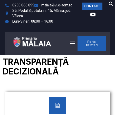
0250 866 899
malaia@vl.e-adm.ro
CONTACT
Str. Podul Sipotului nr. 15, Mălaia, jud.
Vâlcea
Luni-Vineri: 08:00 – 16:00
Portal
cetățeni
TRANSPARENȚĂ
DECIZIONALĂ