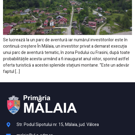
Se lucrează la un parc de aventură iar numărul investitorilor este în
continuă creștere În Mălaia, un investitor privat a demarat execuția
unui parc de aventură tematic, în zona Podului cu Frasini, după toate
probabilitățile acesta urmând a fi inaugurat anul viitor, sporind astfel
oferta turistică a acestei splenide stațiuni montane. ”Este un adevăr
faptul […]
Str. Podul Sipotului nr. 15, Mălaia, jud. Vâlcea