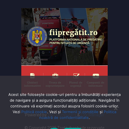
Acest site folosește cookie-uri pentru a îmbunătăți experiența
de navigare și a asigura funcționalițăți adiționale. Navigând în
continuare vă exprimaţi acordul asupra folosirii cookie-urilor.
Vezi
Politică cookie
. Vezi și
Termenii și condițiile
și
Politica
Powered by
TNT Computers
&
City Manager
noastră de confidentialitate
.
© Copyright 2025 Toate drepturile rezervate