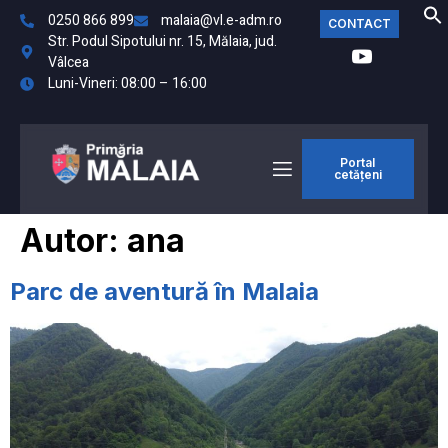
0250 866 899
malaia@vl.e-adm.ro
CONTACT
Str. Podul Sipotului nr. 15, Mălaia, jud.
Vâlcea
Luni-Vineri: 08:00 – 16:00
Portal
cetățeni
Autor:
ana
Parc de aventură în Malaia