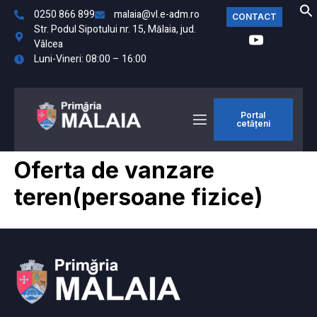
0250 866 899
malaia@vl.e-adm.ro
CONTACT
Str. Podul Sipotului nr. 15, Mălaia, jud.
Vâlcea
Luni-Vineri: 08:00 – 16:00
Portal
cetățeni
Oferta de vanzare
teren(persoane fizice)