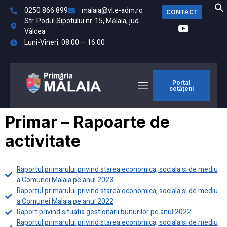
0250 866 899
malaia@vl.e-adm.ro
CONTACT
Str. Podul Sipotului nr. 15, Mălaia, jud.
Vâlcea
Luni-Vineri: 08:00 – 16:00
Portal
cetățeni
Primar – Rapoarte de
activitate
Raportul primarului privind starea economica, sociala si de mediu
a Comunei Malaia pe anul 2023
Raportul primarului privind starea economica, sociala si de mediu
a Comunei Malaia pe anul 2022
Raport privind situatia gestionarii bunurilor pe anul 2022
Raportul primarului privind starea economica, sociala si de mediu