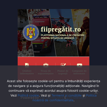
Acest site folosește cookie-uri pentru a îmbunătăți experiența
de navigare și a asigura funcționalițăți adiționale. Navigând în
continuare vă exprimaţi acordul asupra folosirii cookie-urilor.
Vezi
Politică cookie
. Vezi și
Termenii și condițiile
și
Politica
Powered by
TNT Computers
&
City Manager
noastră de confidentialitate
.