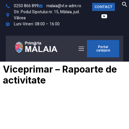
0250 866 899
malaia@vl.e-adm.ro
CONTACT
Str. Podul Sipotului nr. 15, Mălaia, jud.
Vâlcea
Luni-Vineri: 08:00 – 16:00
Portal
cetățeni
Viceprimar – Rapoarte de
activitate