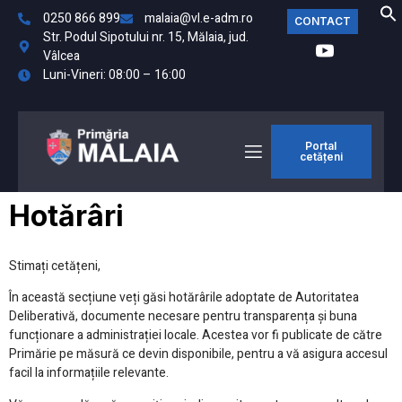
0250 866 899
malaia@vl.e-adm.ro
CONTACT
Str. Podul Sipotului nr. 15, Mălaia, jud.
Vâlcea
Luni-Vineri: 08:00 – 16:00
Portal
cetățeni
Hotărâri
Stimați cetățeni,
În această secțiune veți găsi hotărârile adoptate de Autoritatea
Deliberativă, documente necesare pentru transparența și buna
funcționare a administrației locale. Acestea vor fi publicate de către
Primărie pe măsură ce devin disponibile, pentru a vă asigura accesul
facil la informațiile relevante.