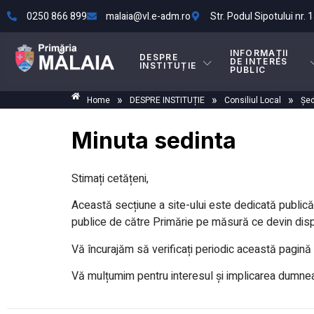
0250 866 899
malaia@vl.e-adm.ro
Str. Podul Sipotului nr. 1
INFORMAȚII
DESPRE
DE INTERES
INSTITUȚIE
PUBLIC
»
»
»
Home
DESPRE INSTITUȚIE
Consiliul Local
Șed
Minuta sedinta
Stimați cetățeni,
Această secțiune a site-ului este dedicată publicări
publice de către Primărie pe măsură ce devin dispo
Vă încurajăm să verificați periodic această pagină p
Vă mulțumim pentru interesul și implicarea dumne