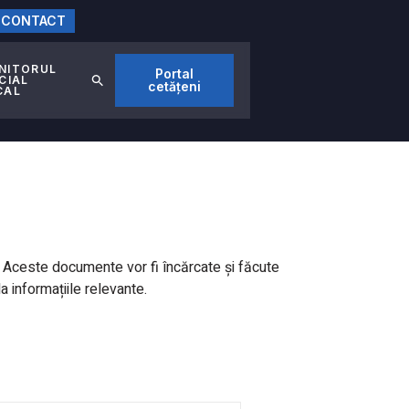
CONTACT
NITORUL
Portal
CIAL
cetățeni
CAL
ei. Aceste documente vor fi încărcate și făcute
 informațiile relevante.