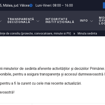
5, Mălaia, jud. Vâlcea
Luni-Vineri: 08:00 – 16:00
MO
TRANSPARENȚĂ
INTEGRITATE
INFO
OFI
DECIZIONALĂ
INSTITUȚIONALĂ
LO
»
ințe de consiliu (proiecte, convocatoare, minute si PV)
Minuta sedinta
i minutelor de sedinta aferente activităților și deciziilor Primări
nibile, pentru a asigura transparența și accesul dumneavoastră la
entru a fi la curent cu cele mai recente actualizări.
avoastră!