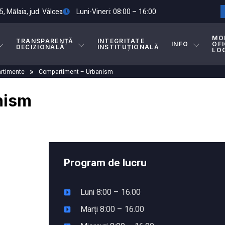
5, Mălaia, jud. Vâlcea
Luni-Vineri: 08:00 – 16:00
MO
TRANSPARENȚĂ
INTEGRITATE
INFO
OFI
DECIZIONALĂ
INSTITUȚIONALĂ
LO
»
rtimente
Compartiment – Urbanism
nism
Program de lucru
Luni 8:00 – 16.00
Marți 8:00 – 16.00