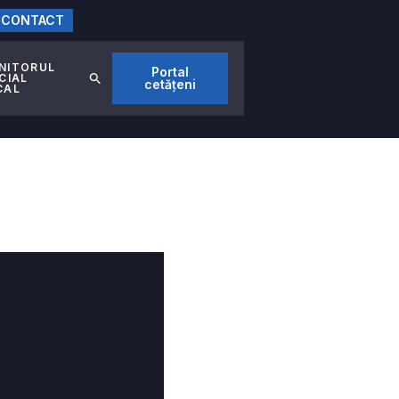
CONTACT
NITORUL
Portal
CIAL
cetățeni
CAL