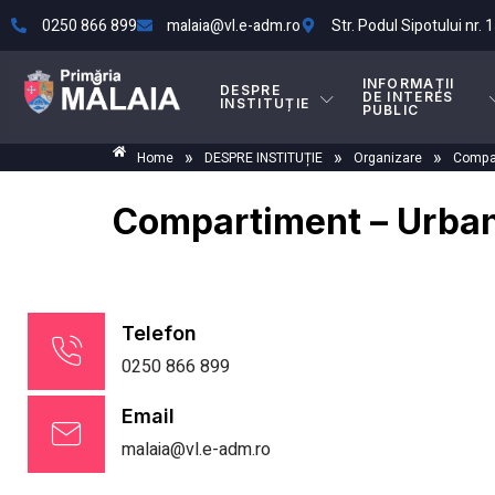
0250 866 899
malaia@vl.e-adm.ro
Str. Podul Sipotului nr. 1
INFORMAȚII
DESPRE
DE INTERES
INSTITUȚIE
PUBLIC
»
»
»
Home
DESPRE INSTITUȚIE
Organizare
Compa
Compartiment – Urba
Telefon
0250 866 899
Email
malaia@vl.e-adm.ro