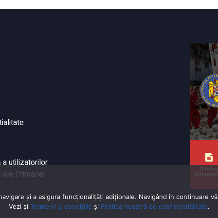
ialitate
 utilizatorilor
 ale Primăriei
vigare și a asigura funcționalițăți adiționale. Navigând în continuare vă 
Vezi și
Termenii și condițiile
și
Politica noastră de confidentialitate
.