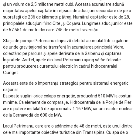
şi un volum de 2,5 milioane metri cubi. Această acumulare adună
majoritatea apelor captate în reţeaua de aducţiuni secundare de pe o
suprafaţă de 236 de kilometri pătraţi. Numărul captărilor este de 28,
principalele aducţiuni fiind Olteţ şi Coşava. Lungimea aducţiunilor este
de 67.551 de metri din care 745 de metri traversări.
Staţia de pompe Petrimanu dirijează debitul acumulat într-o galerie
de unde gravitaţional se transferă în acumularea principală Vidra,
colectând pe parcurs şi apele derivate de la Galbenu şi captarea
Înşiratele. Astfel, apele din lacul Petrimanu ajung să fie folosite
pentru producerea curentului electric în cadrul hidrocentralei
Ciunget.
Aceasta este de o importanţă strategică pentru sistemul energetic
naţional.
Ea poate suplini orice colaps energetic, producând 510 MW la costuri
minime. Ca element de comparaţie, Hidrocentrala de la Porţile de Fier
are o putere instalată de aproximativ 1.167 MW, iar un reactor nuclear
de la Cernavodă de 600 de MW.
Lacul Petrimanu, care are o adâncime de 48 de metri, este unul dintre
cele mai importante obiective turistice din Transalpina. Cu apa de o