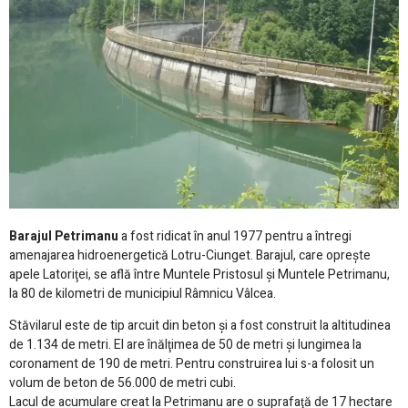
Barajul Petrimanu
a fost ridicat în anul 1977 pentru a întregi
amenajarea hidroenergetică Lotru-Ciunget. Barajul, care opreşte
apele Latoriţei, se află între Muntele Pristosul şi Muntele Petrimanu,
la 80 de kilometri de municipiul Râmnicu Vâlcea.
Stăvilarul este de tip arcuit din beton şi a fost construit la altitudinea
de 1.134 de metri. El are înălţimea de 50 de metri şi lungimea la
coronament de 190 de metri. Pentru construirea lui s-a folosit un
volum de beton de 56.000 de metri cubi.
Lacul de acumulare creat la Petrimanu are o suprafaţă de 17 hectare