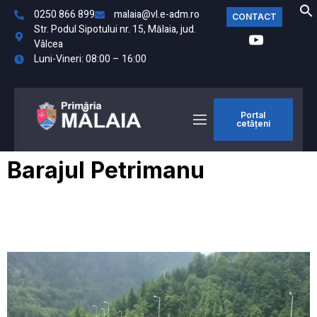
0250 866 899
malaia@vl.e-adm.ro
CONTACT
Str. Podul Sipotului nr. 15, Mălaia, jud.
Vâlcea
Luni-Vineri: 08:00 – 16:00
Portal
cetățeni
Barajul Petrimanu