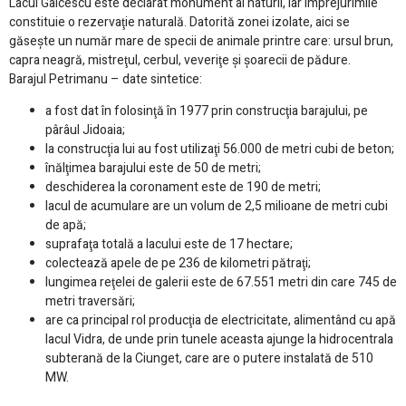
Lacul Gâlcescu este declarat monument al naturii, iar împrejurimile
constituie o rezervaţie naturală. Datorită zonei izolate, aici se
găseşte un număr mare de specii de animale printre care: ursul brun,
capra neagră, mistreţul, cerbul, veveriţe şi şoarecii de pădure.
Barajul Petrimanu – date sintetice:
a fost dat în folosinţă în 1977 prin construcţia barajului, pe
pârâul Jidoaia;
la construcţia lui au fost utilizaţi 56.000 de metri cubi de beton;
înălţimea barajului este de 50 de metri;
deschiderea la coronament este de 190 de metri;
lacul de acumulare are un volum de 2,5 milioane de metri cubi
de apă;
suprafaţa totală a lacului este de 17 hectare;
colectează apele de pe 236 de kilometri pătraţi;
lungimea reţelei de galerii este de 67.551 metri din care 745 de
metri traversări;
are ca principal rol producţia de electricitate, alimentând cu apă
lacul Vidra, de unde prin tunele aceasta ajunge la hidrocentrala
subterană de la Ciunget, care are o putere instalată de 510
MW.