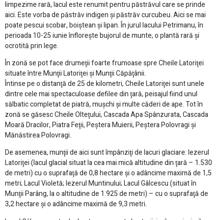
limpezime rară, lacul este renumit pentru păstrăvul care se prinde
aici. Este vorba de păstrăv indigen şi păstrăv curcubeu. Aici se mai
poate pescui scobar, boiştean şi lipan. În jurul lacului Petrimanu, în
perioada 10-25 iunie înfloreşte bujorul de munte, o plantă rară şi
ocrotită prin lege.
În zonă se pot face drumeţii foarte frumoase spre Cheile Latoriţei
situate între Munţii Latoriţei şi Munţii Căpăţânii.
Întinse pe o distanţă de 25 de kilometri, Cheile Latoriţei sunt unele
dintre cele mai spectaculoase defilee din ţară, peisajul fiind unul
sălbatic completat de piatră, muşchi şi multe căderi de ape. Tot în
zonă se găsesc Cheile Olteţului, Cascada Apa Spânzurata, Cascada
Moară Dracilor, Piatra Feţii, Peştera Muierii, Peştera Polovragi şi
Mănăstirea Polovragi.
De asemenea, munţii de aici sunt împânziţi de lacuri glaciare: Iezerul
Latoriţei (lacul glacial situat la cea mai mică altitudine din ţară – 1.530
de metri) cu o suprafaţă de 0,8 hectare şi o adâncime maximă de 1,5
metri; Lacul Violetă; Iezerul Muntinului; Lacul Gâlcescu (situat în
Munţii Parâng, la o altitudine de 1.925 de metri) – cu o suprafaţă de
3,2 hectare şi o adâncime maximă de 9,3 metri.