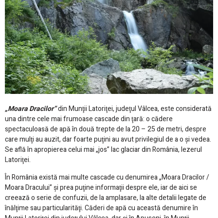
„Moara Dracilor”
din Munţii Latoriţei, judeţul Vâlcea, este considerată
una dintre cele mai frumoase cascade din ţară: o cădere
spectaculoasă de apă în două trepte de la 20 – 25 de metri, despre
care mulţi au auzit, dar foarte puţini au avut privilegiul de a o şi vedea.
Se află în apropierea celui mai „jos” lac glaciar din România, Iezerul
Latoriţei.
În România există mai multe cascade cu denumirea „Moara Dracilor /
Moara Dracului” şi prea puţine informaţii despre ele, iar de aici se
creează o serie de confuzii, de la amplasare, la alte detalii legate de
înălţime sau particularităţi. Căderi de apă cu această denumire în