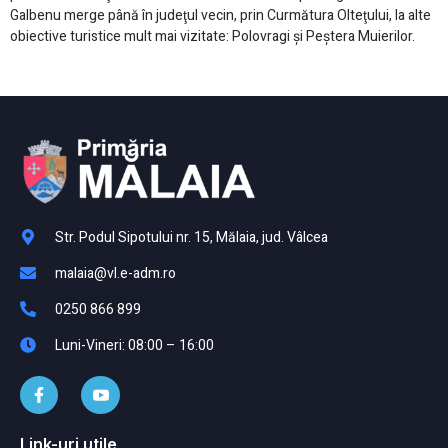
Galbenu merge până în judeţul vecin, prin Curmătura Olteţului, la alte
obiective turistice mult mai vizitate: Polovragi şi Peştera Muierilor.
Str. Podul Sipotului nr. 15, Mălaia, jud. Vâlcea
malaia@vl.e-adm.ro
0250 866 899
Luni-Vineri: 08:00 – 16:00
Link-uri utile