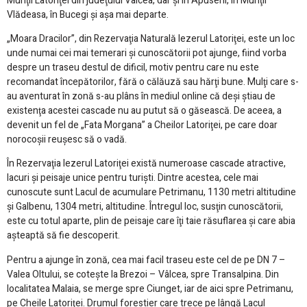
Munţii Latoriţei din judeţului Vâlcea, dar şi în Apuseni, în Munţii
Vlădeasa, în Bucegi şi aşa mai departe.
„Moara Dracilor”, din Rezervaţia Naturală Iezerul Latoriţei, este un loc
unde numai cei mai temerari şi cunoscătorii pot ajunge, fiind vorba
despre un traseu destul de dificil, motiv pentru care nu este
recomandat începătorilor, fără o călăuză sau hărţi bune. Mulţi care s-
au aventurat în zonă s-au plâns în mediul online că deşi ştiau de
existenţa acestei cascade nu au putut să o găsească. De aceea, a
devenit un fel de „Fata Morgana” a Cheilor Latoriţei, pe care doar
norocoşii reuşesc să o vadă.
În Rezervaţia Iezerul Latoriţei există numeroase cascade atractive,
lacuri şi peisaje unice pentru turişti. Dintre acestea, cele mai
cunoscute sunt Lacul de acumulare Petrimanu, 1130 metri altitudine
şi Galbenu, 1304 metri, altitudine. Întregul loc, susţin cunoscătorii,
este cu totul aparte, plin de peisaje care îţi taie răsuflarea şi care abia
aşteaptă să fie descoperit.
Pentru a ajunge în zonă, cea mai facil traseu este cel de pe DN 7 –
Valea Oltului, se coteşte la Brezoi – Vâlcea, spre Transalpina. Din
localitatea Malaia, se merge spre Ciunget, iar de aici spre Petrimanu,
pe Cheile Latoriţei. Drumul forestier care trece pe lângă Lacul