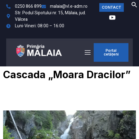
0250 866 899
malaia@vl.e-adm.ro
CONTACT
Str. Podul Sipotului nr. 15, Mălaia, jud.
Vâlcea
Luni-Vineri: 08:00 – 16:00
Portal
cetățeni
Cascada „Moara Dracilor”