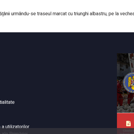
ânii urmându-se traseul marcat cu triunghi albastru, pe la vechea
ialitate
 utilizatorilor
 ale Primăriei