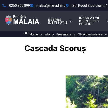
0250 866 899
malaia@vl.e-adm.ro
Str. Podul Sipotului nr. 1
INFORMAȚII
DESPRE
DE INTERES
INSTITUȚIE
PUBLIC
»
»
»
»
Home
Info
Prezentare
Obiective turistice
Cascada Scoruș