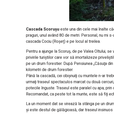
Cascada Scorușu
este una din cele mai înalte că
praguri, unul având 80 de metri. Personal, nu mi s
cascada Cociu (Roșeț) e pe locul al treilea.
Pentru a ajunge la Scoruş, de pe Valea Oltului, se
privirile turiştilor care vor să imortalizeze priveli
pe un drum forestier. După Pensiunea „Căsuţa din 
kilometri de drum forestier.
Până la cascadă, cei obişnuiţi cu muntele n-ar treb
urmaţi traseul spectaculos marcat cu două cercuri,
potecile înguste. Traseul este paralel cu apa, prin c
Recomandat, ca peste tot la munte, este să fiţi ec
La un moment dat se virează la stânga pe un drum 
şi este destul de gălăgioasă, dar traseul insinuos 