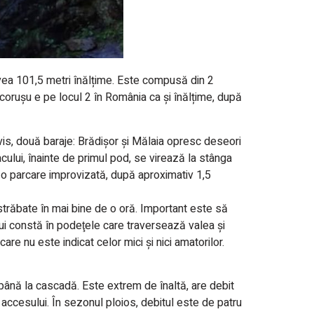
avea 101,5 metri înălțime. Este compusă din 2
corușu e pe locul 2 în România ca și înălțime, după
vis, două baraje: Brădişor şi Mălaia opresc deseori
lacului, înainte de primul pod, se virează la stânga
o parcare improvizată, după aproximativ 1,5
străbate în mai bine de o oră. Important este să
lui constă în podeţele care traversează valea şi
are nu este indicat celor mici şi nici amatorilor.
ână la cascadă. Este extrem de înaltă, are debit
 accesului. În sezonul ploios, debitul este de patru