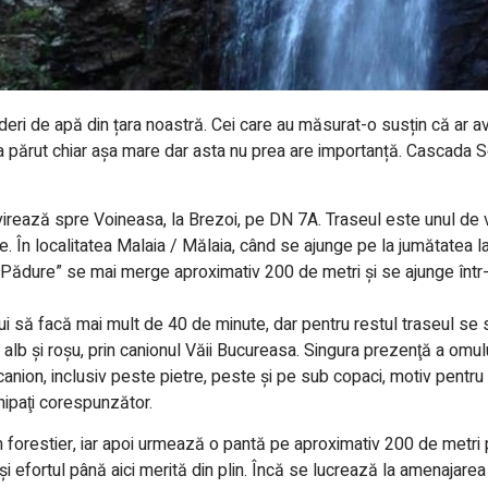
deri de apă din țara noastră. Cei care au măsurat-o susțin că ar 
-a părut chiar așa mare dar asta nu prea are importanță. Cascada S
 virează spre Voineasa, la Brezoi, pe DN 7A. Traseul este unul de 
ştile. În localitatea Malaia / Mălaia, când se ajunge pe la jumătatea 
Pădure” se mai merge aproximativ 200 de metri şi se ajunge într-
ui să facă mai mult de 40 de minute, dar pentru restul traseul se 
 alb şi roşu, prin canionul Văii Bucureasa. Singura prezenţă a omu
anion, inclusiv peste pietre, peste şi pe sub copaci, motiv pentru c
hipaţi corespunzător.
forestier, iar apoi urmează o pantă pe aproximativ 200 de metri p
şi efortul până aici merită din plin. Încă se lucrează la amenajarea