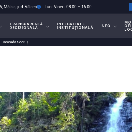
5, Mălaia, jud. Vâlcea
Luni-Vineri: 08:00 – 16:00
MO
TRANSPARENȚĂ
INTEGRITATE
INFO
OFI
DECIZIONALĂ
INSTITUȚIONALĂ
LO
Cascada Scoruș