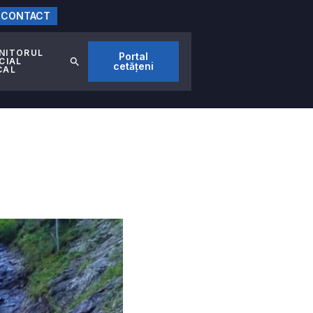
CONTACT
NITORUL
Portal
CIAL
cetățeni
CAL