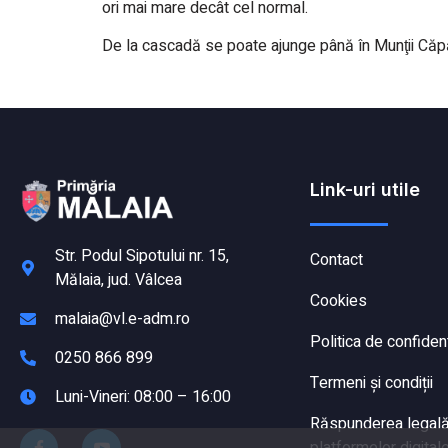
ori mai mare decât cel normal.
De la cascadă se poate ajunge până în Munţii Căpăţ
Link-uri utile
Str. Podul Sipotului nr. 15,
Contact
Mălaia, jud. Vâlcea
Cookies
malaia@vl.e-adm.ro
Politica de confident
0250 866 899
Termeni și condiții
Luni-Vineri: 08:00 – 16:00
Răspunderea legală a
platformelor digitale