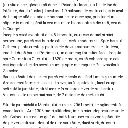
(nu știu de ce, gândul mă duce la Poiana lui Iocan, un fel de loc de
întâlnire, dar al râurilor). Lacul are 1,9 milioane de metri cubi, și în aval
de baraj se află o stație de pompare care duce apa, prin tuneluri
săpate în munte, până la cea mai mare hidrocentrală din țară, cea de
la Ciunget.
Începe o mică aventură de 4,5 kilometri, cu urcuș domol și mici
serpentine, parcă mai bun de cât cel- cică- modernizat. Spre barajul
Galbenu panta crește și pietroaiele devin mai numeroase. Undeva,
imediat după barajul Petrimanu, un drumeag forestier face dreapta
spre Curmătura Oltețului, la 1620 de metri, ca să coboare spre cele
mai înguste chei din acesti munți și spre meleagurile Polovracilor lui
Zamolxe.
Barajul, răsărit de nicăieri parcă este acolo de când lumea și muntele.
Are aceeași formă ca a celui din aval, iar în spatele lui, lacul cu apa
scăzută la jumătate, strălucește în nuanțe de verde și albastru.
Volumul este un pic mai mare, de 2 milioane de metri cubi.
Silueta piramidală a Muntinului, cu ai săi 2061 metri, se oglindește în
coada lacului. Are 1305 metri altitudine, într-o microdepresiune unde
râul Galbenu a creat un golf de toată frumusețea. În zonă, pădurile
de pe versanti sunt destul de rare sau rărite, dacă vreti, drumuri