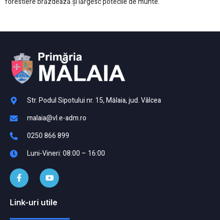
forestiere brăzdează și lărgesc potecile de munte.
Str. Podul Sipotului nr. 15, Mălaia, jud. Vâlcea
malaia@vl.e-adm.ro
0250 866 899
Luni-Vineri: 08:00 – 16:00
Link-uri utile