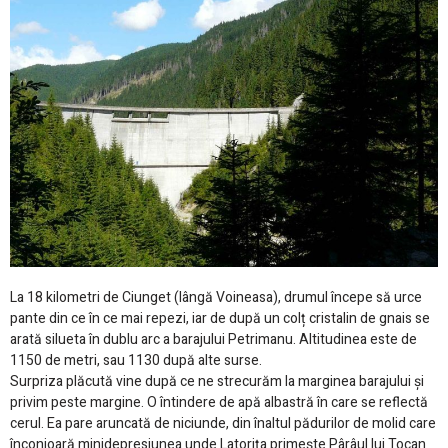
La 18 kilometri de Ciunget (lângă Voineasa), drumul începe să urce
pante din ce în ce mai repezi, iar de după un colț cristalin de gnais se
arată silueta în dublu arc a barajului Petrimanu. Altitudinea este de
1150 de metri, sau 1130 după alte surse.
Surpriza plăcută vine după ce ne strecurăm la marginea barajului și
privim peste margine. O întindere de apă albastră în care se reflectă
cerul. Ea pare aruncată de niciunde, din înaltul pădurilor de molid care
înconjoară minidepresiunea unde Latorița primește Pârâul lui Tocan