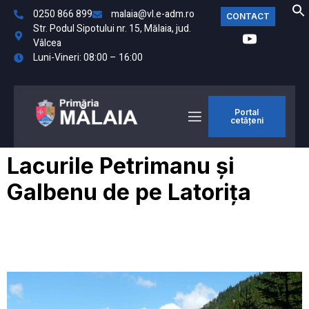
0250 866 899
malaia@vl.e-adm.ro
CONTACT
Str. Podul Sipotului nr. 15, Mălaia, jud.
Vâlcea
Luni-Vineri: 08:00 – 16:00
Portal
cetățeni
Lacurile Petrimanu și
Galbenu de pe Latorița