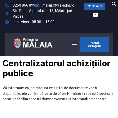
0250 866 899
malaia@vl.e-adm.ro
CONTACT
Str. Podul Sipotului nr. 15, Mălaia, jud.
Vâlcea
Luni-Vineri: 08:00 – 16:00
Portal
cetățeni
Centralizatorul achizițiilor
publice
Vă informăm că, pe măsură ce astfel de documente vor fi
disponibile, ele vor fi încărcate de către Primărie în această secțiune
pentru a facilita accesul dumneavoastră la informațiile necesare.