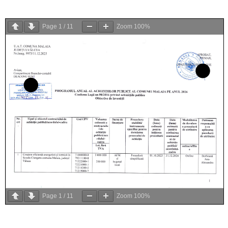
Page
1
/
11
Zoom
100%
Page
1
/
11
Zoom
100%