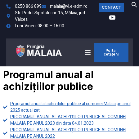
0250 866 899
malaia@vl.e-adm.ro
CONTACT
Str. Podul Sipotului nr. 15, Mălaia, jud.
Vâlcea
Luni-Vineri: 08:00 – 16:00
Portal
cetățeni
Programul anual al
achizițiilor publice
Programul anual al achizitiilor publice al comunei Malaia pe anul
2025 actualizat
PROGRAMUL ANUAL AL ACHIZIȚIILOR PUBLICE AL COMUNEI
MĂLAIA PE ANUL 2023 din data 04.01.2023
PROGRAMUL ANUAL AL ACHIZIȚIILOR PUBLICE AL COMUNEI
MĂLAIA PE ANUL 2022