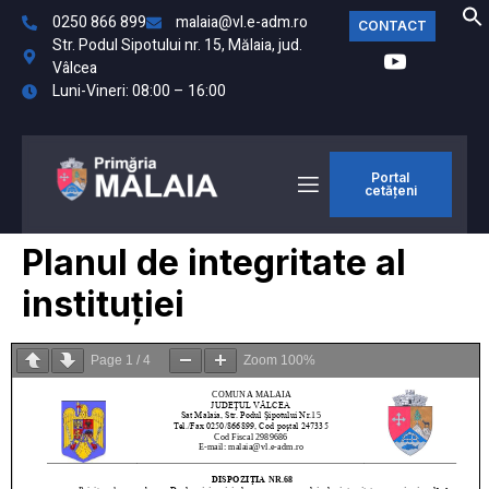
0250 866 899
malaia@vl.e-adm.ro
CONTACT
Str. Podul Sipotului nr. 15, Mălaia, jud.
Vâlcea
Luni-Vineri: 08:00 – 16:00
Portal
cetățeni
Planul de integritate al
instituției
Page
1
/
4
Zoom
100%