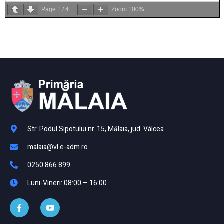
Page
1
/
4
Zoom
100%
Str. Podul Sipotului nr. 15, Mălaia, jud. Vâlcea
malaia@vl.e-adm.ro
0250 866 899
Luni-Vineri: 08:00 – 16:00