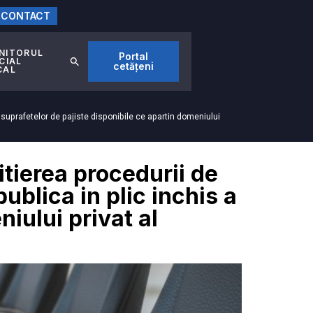
CONTACT
NITORUL
Portal
CIAL
cetățeni
CAL
s a suprafetelor de pajiste disponibile ce apartin domeniului
itierea procedurii de
publica in plic inchis a
iului privat al