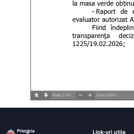
Page
1
/
69
Zoom
100%
Link-uri utile