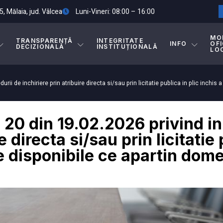
5, Mălaia, jud. Vâlcea
Luni-Vineri: 08:00 – 16:00
MO
TRANSPARENȚĂ
INTEGRITATE
INFO
OFI
DECIZIONALĂ
INSTITUȚIONALĂ
LO
urii de inchiriere prin atribuire directa si/sau prin licitatie publica in plic inchi
. 20 din 19.02.2026 privind in
e directa si/sau prin licitatie 
e disponibile ce apartin domen