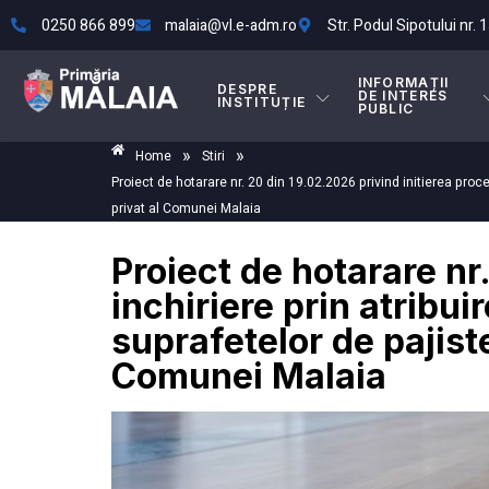
0250 866 899
malaia@vl.e-adm.ro
Str. Podul Sipotului nr. 1
INFORMAȚII
DESPRE
DE INTERES
INSTITUȚIE
PUBLIC
»
»
Home
Stiri
Proiect de hotarare nr. 20 din 19.02.2026 privind initierea proced
privat al Comunei Malaia
Proiect de hotarare nr
inchiriere prin atribuir
suprafetelor de pajist
Comunei Malaia