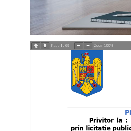
Page
1
/
69
Zoom
100%