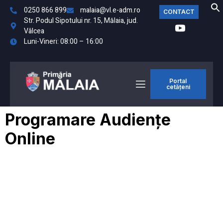
0250 866 899
malaia@vl.e-adm.ro
CONTACT
Str. Podul Sipotului nr. 15, Mălaia, jud.
Vâlcea
Luni-Vineri: 08:00 – 16:00
Portal
cetățeni
Programare Audiențe
Online