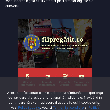
Răspunderea legală a utilizatorilor platformelor digitale ale
Primăriei
Acest site folosește cookie-uri pentru a îmbunătăți experiența
de navigare și a asigura funcționalițăți adiționale. Navigând în
continuare vă exprimaţi acordul asupra folosirii cookie-urilor.
Vezi
Politică cookie
. Vezi și
Termenii și condițiile
și
Politica
Powered by
TNT Computers
&
City Manager