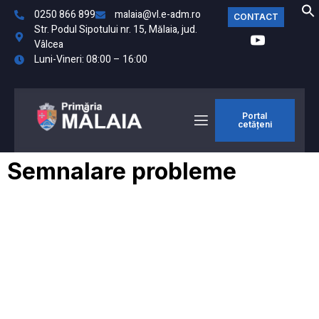
0250 866 899
malaia@vl.e-adm.ro
CONTACT
Str. Podul Sipotului nr. 15, Mălaia, jud.
Vâlcea
Luni-Vineri: 08:00 – 16:00
Portal
cetățeni
Semnalare probleme