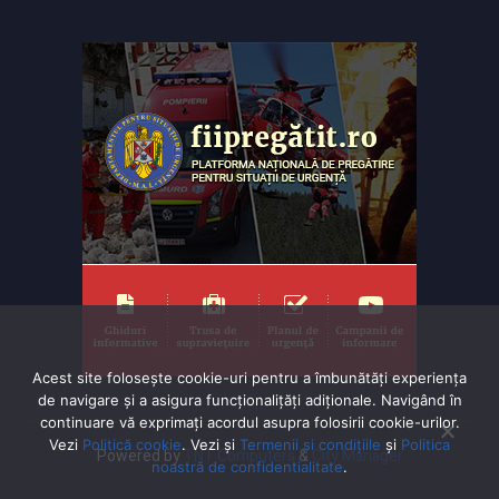
Acest site folosește cookie-uri pentru a îmbunătăți experiența
de navigare și a asigura funcționalițăți adiționale. Navigând în
continuare vă exprimaţi acordul asupra folosirii cookie-urilor.
Vezi
Politică cookie
. Vezi și
Termenii și condițiile
și
Politica
Powered by
TNT Computers
&
City Manager
noastră de confidentialitate
.