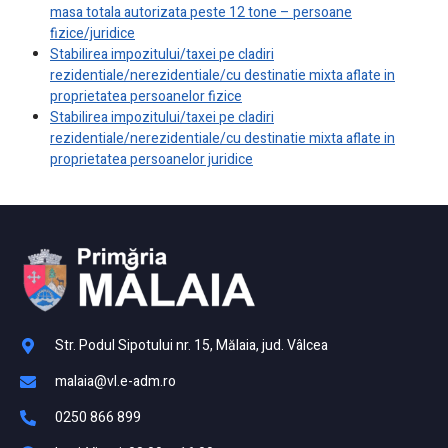
masa totala autorizata peste 12 tone – persoane
fizice/juridice
Stabilirea impozitului/taxei pe cladiri
rezidentiale/nerezidentiale/cu destinatie mixta aflate in
proprietatea persoanelor fizice
Stabilirea impozitului/taxei pe cladiri
rezidentiale/nerezidentiale/cu destinatie mixta aflate in
proprietatea persoanelor juridice
Str. Podul Sipotului nr. 15, Mălaia, jud. Vâlcea
malaia@vl.e-adm.ro
0250 866 899