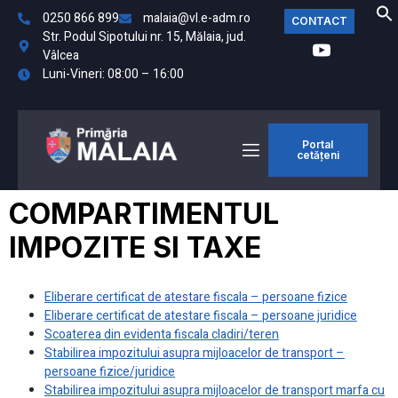
0250 866 899
malaia@vl.e-adm.ro
CONTACT
Str. Podul Sipotului nr. 15, Mălaia, jud.
Vâlcea
Luni-Vineri: 08:00 – 16:00
Portal
cetățeni
COMPARTIMENTUL
IMPOZITE SI TAXE
Eliberare certificat de atestare fiscala – persoane fizice
Eliberare certificat de atestare fiscala – persoane juridice
Scoaterea din evidenta fiscala cladiri/teren
Stabilirea impozitului asupra mijloacelor de transport –
persoane fizice/juridice
Stabilirea impozitului asupra mijloacelor de transport marfa cu