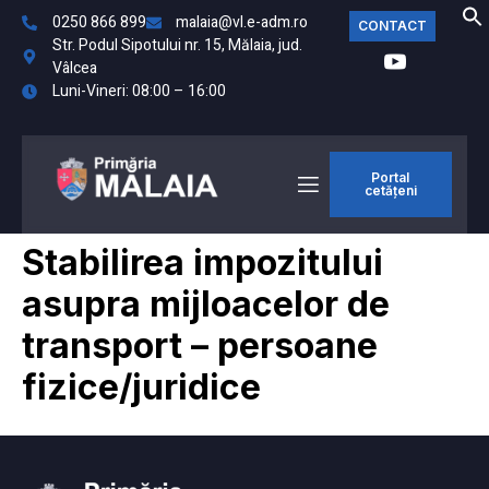
0250 866 899
malaia@vl.e-adm.ro
CONTACT
Str. Podul Sipotului nr. 15, Mălaia, jud.
Vâlcea
Luni-Vineri: 08:00 – 16:00
Portal
cetățeni
Stabilirea impozitului
asupra mijloacelor de
transport – persoane
fizice/juridice