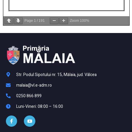
Page
1
/
191
Zoom
100%
Str. Podul Sipotului nr. 15, Mălaia, jud. Vâlcea
malaia@vl.e-adm.ro
0250 866 899
Luni-Vineri: 08:00 – 16:00