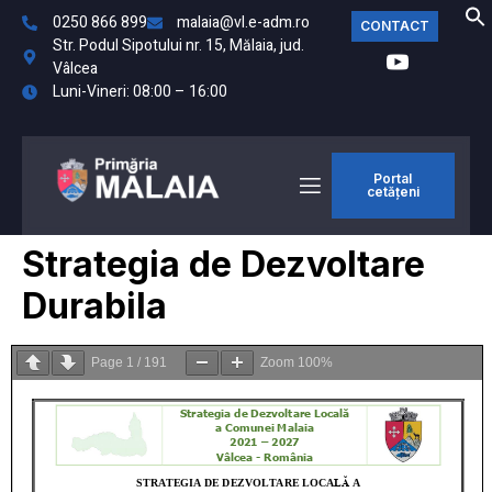
0250 866 899
malaia@vl.e-adm.ro
CONTACT
Str. Podul Sipotului nr. 15, Mălaia, jud.
Vâlcea
Luni-Vineri: 08:00 – 16:00
Portal
cetățeni
Strategia de Dezvoltare
Durabila
Page
1
/
191
Zoom
100%