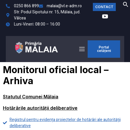
0250 866 899
malaia@vl.e-adm.ro
CONTACT
Str. Podul Sipotului nr. 15, Mălaia, jud.
Vâlcea
Luni-Vineri: 08:00 – 16:00
Portal
cetățeni
Monitorul oficial local –
Arhiva
Statutul Comunei Mălaia
Hotărârile autorității deliberative
Registrul pentru evidența proiectelor de hotărâri ale autorității
deliberative